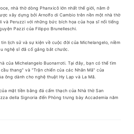
e, nhà thờ dòng Phanxicô lớn nhất thế giới, nằm ở
ược xây dựng bởi Arnolfo di Cambio trên nền một nhà thờ
i và Peruzzi với những bức bích họa của họa sĩ nổi tiếng
guyện Pazzi của Filippo Brunelleschi.
in lịch sử và sự kiện về cuộc đời của Michelangelo, niềm
u nghệ sĩ đã cố gắng bắt chước.
à của Michelangelo Buonarroti. Tại đây, bạn có thể tìm
 cầu thang" và "Trận chiến của các Nhân Mã" của
của ông dành cho nghệ thuật Hy Lạp và La Mã.
 của mặt tiền bằng đá cẩm thạch của Nhà thờ San
azza della Signoria đến Phòng trưng bày Accademia năm