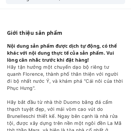
quý tộc Medici và những nghệ sĩ vĩ đại.
Hãy chiêm ngưỡng mặt tiền bằng đá cẩm
thạch và mái vòm của Brunelleschi tại nhà thờ
Duomo.
Giới thiệu sản phẩm
Khám phá công trình kiến ​​trúc cổ nhất ở
Florence, được xây dựng trên nền một ngôi
Nội dung sản phẩm được dịch tự động, có thể
đền La Mã cổ đại thờ thần Mars.
khác với nội dung thực tế của sản phẩm. Vui
lòng cân nhắc trước khi đặt hàng!
Ngạc nhiên trước những tác phẩm điêu khắc
Hãy tận hưởng một chuyến dạo bộ riêng tư
của Piazza della Signoria
quanh Florence, thành phố thân thiện với người
Bỏ qua những hàng dài chờ đợi để chiêm
đi bộ nhất nước Ý, và khám phá "Cái nôi của thời
ngưỡng bức tượng David của Michelangelo
Phục Hưng".
tại Học viện Accademia.
Vượt qua cây cầu Ponte Vecchio mang tính
Hãy bắt đầu từ nhà thờ Duomo bằng đá cẩm
biểu tượng.
thạch tuyệt đẹp, với mái vòm cao vút do
Brunelleschi thiết kế. Ngay bên cạnh là nhà rửa
tội, được xây dựng trên nền một ngôi đền La Mã
thờ thần Mars, và hiện là tòa nhà cổ nhất ở