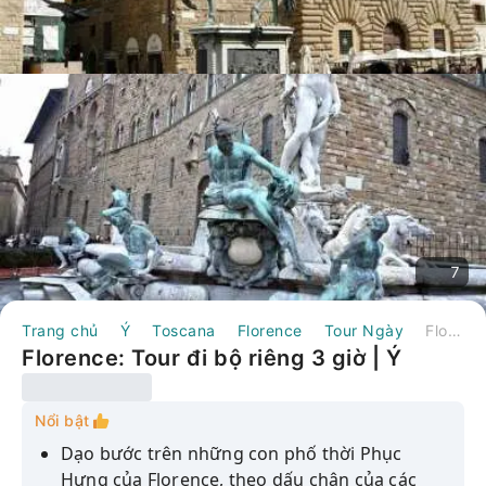
7
Trang chủ
Ý
Toscana
Florence
Tour Ngày
Florence: Tour đi bộ riêng 3 giờ | Ý
Florence: Tour đi bộ riêng 3 giờ | Ý
Nổi bật
Dạo bước trên những con phố thời Phục
Hưng của Florence, theo dấu chân của các