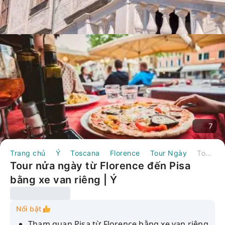
7
Trang chủ
Ý
Toscana
Florence
Tour Ngày
Tour nửa ngày từ Florence đến Pisa bằng xe van riêng | Ý
Tour nửa ngày từ Florence đến Pisa
bằng xe van riêng | Ý
Nổi bật
Tham quan Pisa từ Florence bằng xe van riêng