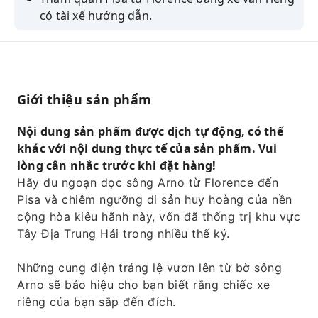
có tài xế hướng dẫn.
Hãy chiêm ngưỡng Tháp Nghiêng nổi tiếng và
phần còn lại của "Quảng trường Kỳ diệu" - Di
sản Thế giới.
Khám phá di sản về thời kỳ thống trị trên biển
Giới thiệu sản phẩm
của Pisa, từng sánh ngang với Venice.
Nội dung sản phẩm được dịch tự động, có thể
Hãy tìm hiểu về một lịch sử hào hùng có từ
khác với nội dung thực tế của sản phẩm. Vui
trước thời La Mã.
lòng cân nhắc trước khi đặt hàng!
Hãy du ngoạn dọc sông Arno từ Florence đến
Pisa và chiêm ngưỡng di sản huy hoàng của nền
cộng hòa kiêu hãnh này, vốn đã thống trị khu vực
Tây Địa Trung Hải trong nhiều thế kỷ.
Những cung điện tráng lệ vươn lên từ bờ sông
Arno sẽ báo hiệu cho bạn biết rằng chiếc xe
riêng của bạn sắp đến đích.