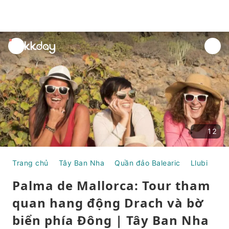
unread
notifications
12
Trang chủ
Tây Ban Nha
Quần đảo Balearic
Llubi
To
Palma de Mallorca: Tour tham
quan hang động Drach và bờ
biển phía Đông | Tây Ban Nha