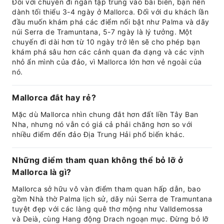
Đối với chuyến đi ngắn tập trung vào bãi biển, bạn nên
dành tối thiểu 3-4 ngày ở Mallorca. Đối với du khách lần
đầu muốn khám phá các điểm nổi bật như Palma và dãy
núi Serra de Tramuntana, 5-7 ngày là lý tưởng. Một
chuyến đi dài hơn từ 10 ngày trở lên sẽ cho phép bạn
khám phá sâu hơn các cảnh quan đa dạng và các vịnh
nhỏ ẩn mình của đảo, vì Mallorca lớn hơn vẻ ngoài của
nó.
Mallorca đắt hay rẻ?
Mặc dù Mallorca nhìn chung đắt hơn đất liền Tây Ban
Nha, nhưng nó vẫn có giá cả phải chăng hơn so với
nhiều điểm đến đảo Địa Trung Hải phổ biến khác.
Những điểm tham quan không thể bỏ lỡ ở
Mallorca là gì?
Mallorca sở hữu vô vàn điểm tham quan hấp dẫn, bao
gồm Nhà thờ Palma lịch sử, dãy núi Serra de Tramuntana
tuyệt đẹp với các làng quê thơ mộng như Valldemossa
và Deià, cùng Hang động Drach ngoạn mục. Đừng bỏ lỡ