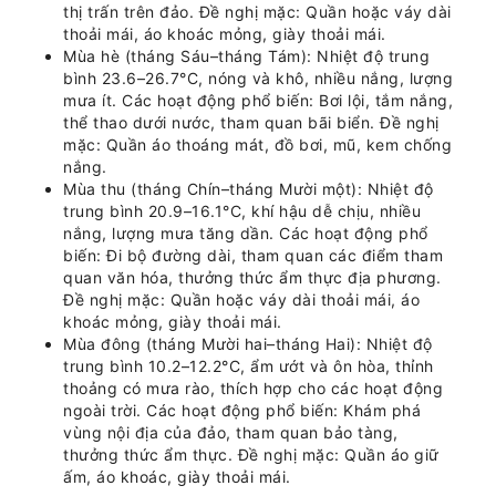
thị trấn trên đảo. Đề nghị mặc: Quần hoặc váy dài
thoải mái, áo khoác mỏng, giày thoải mái.
Mùa hè (tháng Sáu–tháng Tám): Nhiệt độ trung
bình 23.6–26.7°C, nóng và khô, nhiều nắng, lượng
mưa ít. Các hoạt động phổ biến: Bơi lội, tắm nắng,
thể thao dưới nước, tham quan bãi biển. Đề nghị
mặc: Quần áo thoáng mát, đồ bơi, mũ, kem chống
nắng.
Mùa thu (tháng Chín–tháng Mười một): Nhiệt độ
trung bình 20.9–16.1°C, khí hậu dễ chịu, nhiều
nắng, lượng mưa tăng dần. Các hoạt động phổ
biến: Đi bộ đường dài, tham quan các điểm tham
quan văn hóa, thưởng thức ẩm thực địa phương.
Đề nghị mặc: Quần hoặc váy dài thoải mái, áo
khoác mỏng, giày thoải mái.
Mùa đông (tháng Mười hai–tháng Hai): Nhiệt độ
trung bình 10.2–12.2°C, ẩm ướt và ôn hòa, thỉnh
thoảng có mưa rào, thích hợp cho các hoạt động
ngoài trời. Các hoạt động phổ biến: Khám phá
vùng nội địa của đảo, tham quan bảo tàng,
thưởng thức ẩm thực. Đề nghị mặc: Quần áo giữ
ấm, áo khoác, giày thoải mái.