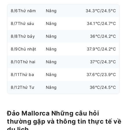
8/6
Thứ năm
Nắng
34.3°C/24.5°C
8/7
Thứ sáu
Nắng
34.1°C/24.7°C
8/8
Thứ bảy
Nắng
36°C/24.2°C
8/9
Chủ nhật
Nắng
37.9°C/24.2°C
8/10
Thứ hai
Nắng
37°C/24.3°C
8/11
Thứ ba
Nắng
37.6°C/23.9°C
8/12
Thứ Tư
Nắng
36°C/24.5°C
Đảo Mallorca Những câu hỏi
thường gặp và thông tin thực tế về
du lịch