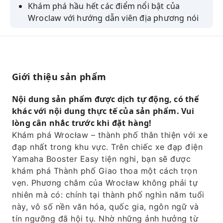
Khám phá hầu hết các điểm nổi bật của
Wroclaw với hướng dẫn viên địa phương nói
tiếng Anh.
Cảm nhận sự thoải mái và an toàn trên những
chiếc xe đạp điện Yamaha Booster Easy hiện
đại của chúng tôi.
Giới thiệu sản phẩm
Hãy tận hưởng một thành phố lý tưởng cho
các chuyến tham quan bằng xe đạp, với nhiều
Nội dung sản phẩm được dịch tự động, có thể
cây xanh và những con đường dành cho xe
khác với nội dung thực tế của sản phẩm. Vui
đạp thuận tiện.
lòng cân nhắc trước khi đặt hàng!
Khám phá Wrocław – thành phố thân thiện với xe
Xe đạp điện của chúng tôi sẽ không giới hạn
đạp nhất trong khu vực. Trên chiếc xe đạp điện
bạn vào một tuyến đường cố định, hãy thoải
Yamaha Booster Easy tiện nghi, bạn sẽ được
mái khám phá những con đường mòn ngoài
khám phá Thành phố Giao thoa một cách trọn
đường chính.
vẹn. Phương châm của Wrocław không phải tự
Đói và khát? Đồ ăn nhẹ và đồ uống được phục
nhiên mà có: chính tại thành phố nghìn năm tuổi
vụ trên đường đi.
này, vô số nền văn hóa, quốc gia, ngôn ngữ và
tín ngưỡng đã hội tụ. Nhờ những ảnh hưởng từ