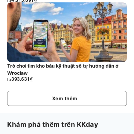
từ
Trò chơi tìm kho báu kỹ thuật số tự hướng dẫn ở
Wroclaw
393.631
₫
từ
Xem thêm
Khám phá thêm trên KKday