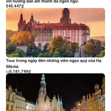
với hướng dẫn âm thanh đa ngôn ngữ.
545.447
₫
Tour trong ngày đến những viên ngọc quý của Hạ
Silesia
5.181.749
₫
từ