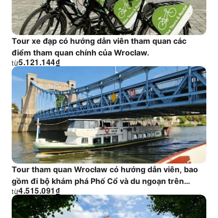
Tour xe đạp có hướng dẫn viên tham quan các
điểm tham quan chính của Wroclaw.
5.121.144
₫
từ
Tour tham quan Wrocław có hướng dẫn viên, bao
gồm đi bộ khám phá Phố Cổ và du ngoạn trên
4.515.091
₫
từ
sông.