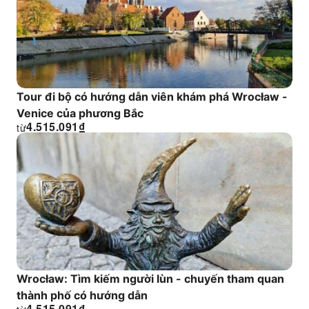
Tour đi bộ có hướng dẫn viên khám phá Wrocław -
Venice của phương Bắc
4.515.091
₫
từ
Wrocław: Tìm kiếm người lùn - chuyến tham quan
thành phố có hướng dẫn
4.515.091
₫