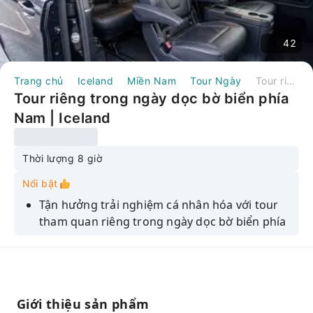
42
Trang chủ
Iceland
Miền Nam
Tour Ngày
Tour riêng trong ngày dọc bờ biển phía Nam | Iceland
Tour riêng trong ngày dọc bờ biển phía
Nam | Iceland
Thời lượng 8 giờ
Nổi bật
Tận hưởng trải nghiệm cá nhân hóa với tour
tham quan riêng trong ngày dọc bờ biển phía
Nam.
Khám phá những viên ngọc ẩn giấu và những
địa điểm ít người biết đến.
Hướng dẫn viên du lịch của bạn sẽ cung cấp
Giới thiệu sản phẩm