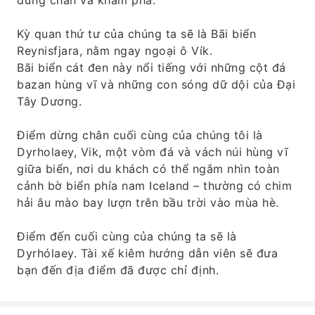
dừng chân và khám phá.
Kỳ quan thứ tư của chúng ta sẽ là Bãi biển
Reynisfjara, nằm ngay ngoại ô Vík.
Bãi biển cát đen này nổi tiếng với những cột đá
bazan hùng vĩ và những con sóng dữ dội của Đại
Tây Dương.
Điểm dừng chân cuối cùng của chúng tôi là
Dyrholaey, Vik, một vòm đá và vách núi hùng vĩ
giữa biển, nơi du khách có thể ngắm nhìn toàn
cảnh bờ biển phía nam Iceland – thường có chim
hải âu mào bay lượn trên bầu trời vào mùa hè.
Điểm đến cuối cùng của chúng ta sẽ là
Dyrhólaey. Tài xế kiêm hướng dẫn viên sẽ đưa
bạn đến địa điểm đã được chỉ định.