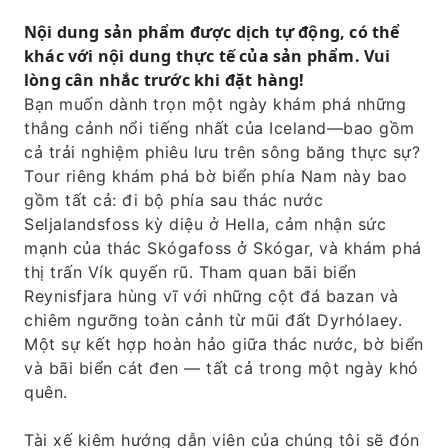
kiến ​​thức chuyên môn và những lời khuyên
hữu ích.
Nội dung sản phẩm được dịch tự động, có thể
khác với nội dung thực tế của sản phẩm. Vui
Hãy tận dụng sự linh hoạt trong việc lên lịch
lòng cân nhắc trước khi đặt hàng!
và sắp xếp lịch trình.
Bạn muốn dành trọn một ngày khám phá những
Hãy đắm mình trong vẻ đẹp thiên nhiên của
thắng cảnh nổi tiếng nhất của Iceland—bao gồm
vùng bờ biển phía Nam mà không bị làm
cả trải nghiệm phiêu lưu trên sông băng thực sự?
phiền bởi đám đông.
Tour riêng khám phá bờ biển phía Nam này bao
gồm tất cả: đi bộ phía sau thác nước
Seljalandsfoss kỳ diệu ở Hella, cảm nhận sức
mạnh của thác Skógafoss ở Skógar, và khám phá
thị trấn Vík quyến rũ. Tham quan bãi biển
Reynisfjara hùng vĩ với những cột đá bazan và
chiêm ngưỡng toàn cảnh từ mũi đất Dyrhólaey.
Một sự kết hợp hoàn hảo giữa thác nước, bờ biển
và bãi biển cát đen — tất cả trong một ngày khó
quên.
Tài xế kiêm hướng dẫn viên của chúng tôi sẽ đón