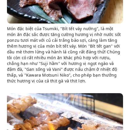
Món đặc biệt của Tsumiki, "Bít tết váy nướng", là một
món ăn đặc sắc được tăng cường hương vị nhờ nước sốt
ponzu tươi mát với củ cải trắng bào sợi, càng làm tăng
thêm hương vị của món bít tết váy. Món "Bít tết gan" với
dầu mè thơm lừng và hành lá cũng rất đáng thử! Chúng
tôi còn có rất nhiều món ăn khác phù hợp với rượu,
chẳng hạn như "Suji hầm" với hương vị ngọt ngào và
đậm đà, "Gan sống và Vani" được nấu chậm ở nhiệt độ
thấp, và "Kawara Motsuni Niko", cho phép bạn thưởng
thức hương vị của cả thịt gà và thịt lợn.