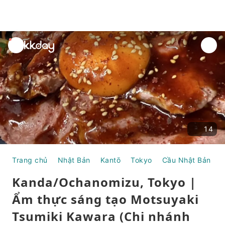
unread
notifications
14
Trang chủ
Nhật Bản
Kantō
Tokyo
Cầu Nhật Bản Mớ
Kanda/Ochanomizu, Tokyo |
Ẩm thực sáng tạo Motsuyaki
Tsumiki Kawara (Chi nhánh