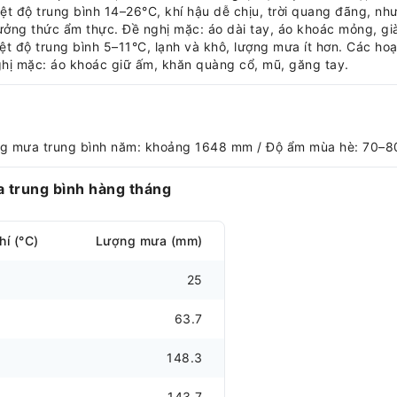
ệt độ trung bình 14–26°C, khí hậu dễ chịu, trời quang đãng, n
ưởng thức ẩm thực. Đề nghị mặc: áo dài tay, áo khoác mỏng, già
t độ trung bình 5–11°C, lạnh và khô, lượng mưa ít hơn. Các hoạ
hị mặc: áo khoác giữ ấm, khăn quàng cổ, mũ, găng tay.
ợng mưa trung bình năm: khoảng 1648 mm / Độ ẩm mùa hè: 70–8
a trung bình hàng tháng
hí (°C)
Lượng mưa (mm)
25
63.7
148.3
143.7