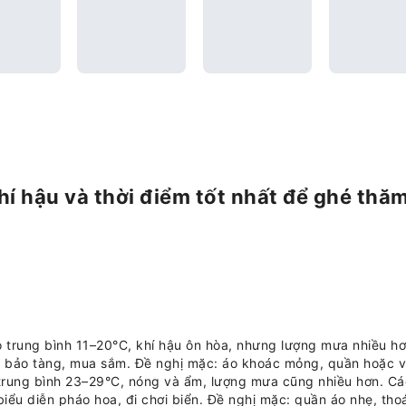
hí hậu và thời điểm tốt nhất để ghé thă
trung bình 11–20°C, khí hậu ôn hòa, nhưng lượng mưa nhiều hơn
 bảo tàng, mua sắm. Đề nghị mặc: áo khoác mỏng, quần hoặc vá
trung bình 23–29°C, nóng và ẩm, lượng mưa cũng nhiều hơn. Các
ểu diễn pháo hoa, đi chơi biển. Đề nghị mặc: quần áo nhẹ, thoá