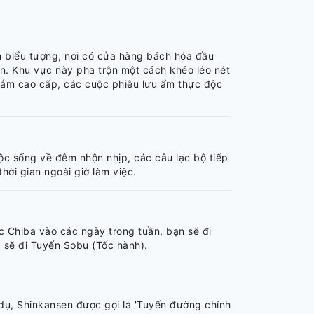
nh biểu tượng, nơi có cửa hàng bách hóa đầu
ản. Khu vực này pha trộn một cách khéo léo nét
 sắm cao cấp, các cuộc phiêu lưu ẩm thực độc
uộc sống về đêm nhộn nhịp, các câu lạc bộ tiếp
ời gian ngoài giờ làm việc.
c Chiba vào các ngày trong tuần, bạn sẽ đi
 sẽ đi Tuyến Sobu (Tốc hành).
í dụ, Shinkansen được gọi là 'Tuyến đường chính