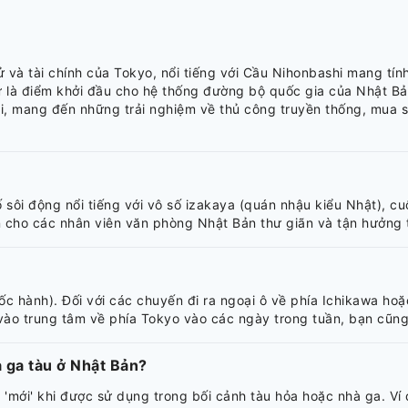
ử và tài chính của Tokyo, nổi tiếng với Cầu Nihonbashi mang tí
 sử là điểm khởi đầu cho hệ thống đường bộ quốc gia của Nhật B
đại, mang đến những trải nghiệm về thủ công truyền thống, mua
ố sôi động nổi tiếng với vô số izakaya (quán nhậu kiểu Nhật), c
n cho các nhân viên văn phòng Nhật Bản thư giãn và tận hưởng th
c hành). Đối với các chuyến đi ra ngoại ô về phía Ichikawa hoặ
vào trung tâm về phía Tokyo vào các ngày trong tuần, bạn cũng
hà ga tàu ở Nhật Bản?
à 'mới' khi được sử dụng trong bối cảnh tàu hỏa hoặc nhà ga. V