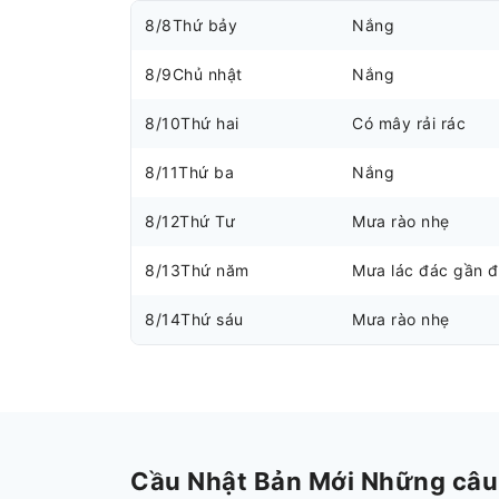
8/8
Thứ bảy
Nắng
8/9
Chủ nhật
Nắng
8/10
Thứ hai
Có mây rải rác
8/11
Thứ ba
Nắng
8/12
Thứ Tư
Mưa rào nhẹ
8/13
Thứ năm
Mưa lác đác gần 
8/14
Thứ sáu
Mưa rào nhẹ
Cầu Nhật Bản Mới Những câu h