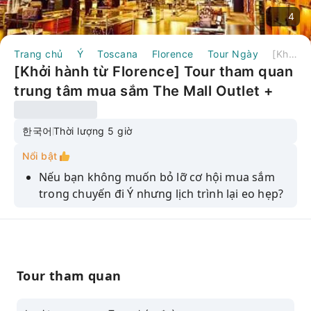
4
Trang chủ
Ý
Toscana
Florence
Tour Ngày
[Khởi hành từ Florence] Tour tham quan trung tâm mua sắm The Mall Outlet + Prada Space [Khu ngoại ô/Mua sắm/Tour riêng/Hướng dẫn viên người Hàn Quốc/Sketchbook Travel]
[Khởi hành từ Florence] Tour tham quan
trung tâm mua sắm The Mall Outlet +
Prada Space [Khu ngoại ô/Mua
sắm/Tour riêng/Hướng dẫn viên người
한국어
Thời lượng 5 giờ
Hàn Quốc/Sketchbook Travel]
Nổi bật
Nếu bạn không muốn bỏ lỡ cơ hội mua sắm
trong chuyến đi Ý nhưng lịch trình lại eo hẹp?
Hãy khám phá hai trong số những trung tâm
mua sắm hàng đầu của Ý một cách thoải mái
và hiệu quả bằng xe riêng.
Cùng với các mã giảm giá của The Mall, chúng
Tour tham quan
tôi cũng chia sẻ những lời khuyên mua sắm từ
một chuyên gia mua sắm hàng hiệu cao cấp,