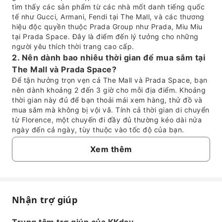
tìm thấy các sản phẩm từ các nhà mốt danh tiếng quốc
tế như Gucci, Armani, Fendi tại The Mall, và các thương
hiệu độc quyền thuộc Prada Group như Prada, Miu Miu
tại Prada Space. Đây là điểm đến lý tưởng cho những
người yêu thích thời trang cao cấp.
2. Nên dành bao nhiêu thời gian để mua sắm tại
The Mall và Prada Space?
Để tận hưởng trọn vẹn cả The Mall và Prada Space, bạn
nên dành khoảng 2 đến 3 giờ cho mỗi địa điểm. Khoảng
thời gian này đủ để bạn thoải mái xem hàng, thử đồ và
mua sắm mà không bị vội vã. Tính cả thời gian di chuyển
từ Florence, một chuyến đi đầy đủ thường kéo dài nửa
ngày đến cả ngày, tùy thuộc vào tốc độ của bạn.
3. Các phương tiện di chuyển nào được khuyến
Xem thêm
nghị từ Florence đến The Mall và Prada Space?
Có nhiều lựa chọn di chuyển từ Florence đến The Mall và
Prada Space. Xe buýt công cộng thường xuyên khởi
hành từ trung tâm thành phố Florence đến thẳng The
Mall. Để có trải nghiệm thuận tiện và trực tiếp hơn, dịch
Nhận trợ giúp
vụ xe riêng hoặc tour mua sắm chuyên dụng cung cấp
Câu hỏi thường gặp
phương tiện di chuyển thoải mái, liền mạch giữa