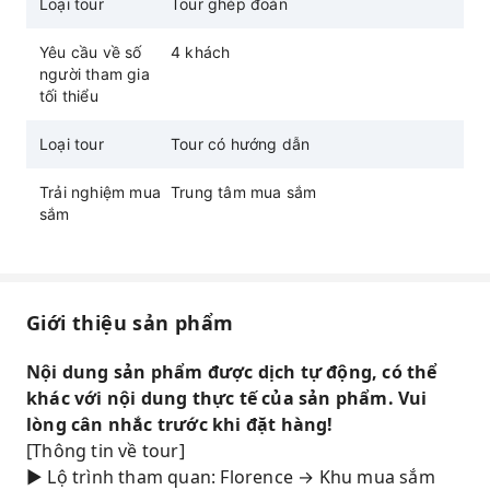
Loại tour
Tour ghép đoàn
người đã sống ở Ý hơn 10 năm.
(Các thương hiệu nổi bật, so sánh giá với Hàn
Yêu cầu về số
4 khách
Quốc, gợi ý sản phẩm, thông tin hoàn thuế,
người tham gia
v.v.)
tối thiểu
Loại tour
Tour có hướng dẫn
Trải nghiệm mua
Trung tâm mua sắm
sắm
Giới thiệu sản phẩm
Nội dung sản phẩm được dịch tự động, có thể
khác với nội dung thực tế của sản phẩm. Vui
lòng cân nhắc trước khi đặt hàng!
[Thông tin về tour]
▶ Lộ trình tham quan: Florence → Khu mua sắm