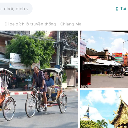
Tải
Đi xe xích lô truyền thống | Chiang Mai