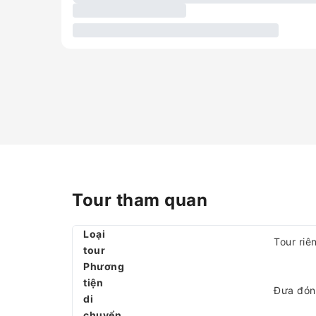
Tour tham quan
Loại
Tour riê
tour
Phương
tiện
Đưa đón 
di
chuyển