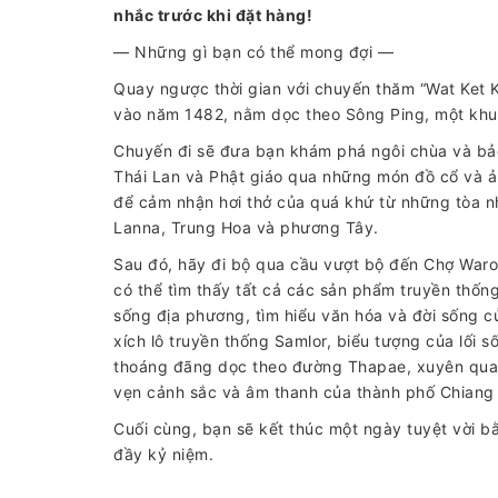
nhắc trước khi đặt hàng!
— Những gì bạn có thể mong đợi —
Quay ngược thời gian với chuyến thăm “Wat Ket 
vào năm 1482, nằm dọc theo Sông Ping, một khu 
Chuyến đi sẽ đưa bạn khám phá ngôi chùa và bảo
Thái Lan và Phật giáo qua những món đồ cổ và ả
để cảm nhận hơi thở của quá khứ từ những tòa nh
Lanna, Trung Hoa và phương Tây.
Sau đó, hãy đi bộ qua cầu vượt bộ đến Chợ Waror
có thể tìm thấy tất cả các sản phẩm truyền thố
sống địa phương, tìm hiểu văn hóa và đời sống c
xích lô truyền thống Samlor, biểu tượng của lối
thoáng đãng dọc theo đường Thapae, xuyên qua 
vẹn cảnh sắc và âm thanh của thành phố Chiang 
Cuối cùng, bạn sẽ kết thúc một ngày tuyệt vời b
đầy kỷ niệm.