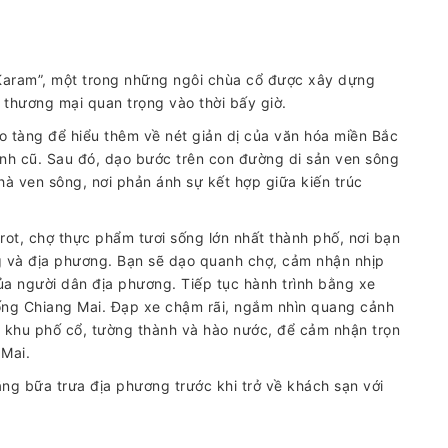
Karam”, một trong những ngôi chùa cổ được xây dựng
thương mại quan trọng vào thời bấy giờ.
 tàng để hiểu thêm về nét giản dị của văn hóa miền Bắc
nh cũ. Sau đó, dạo bước trên con đường di sản ven sông
à ven sông, nơi phản ánh sự kết hợp giữa kiến trúc
ot, chợ thực phẩm tươi sống lớn nhất thành phố, nơi bạn
ng và địa phương. Bạn sẽ dạo quanh chợ, cảm nhận nhịp
ủa người dân địa phương. Tiếp tục hành trình bằng xe
 sống Chiang Mai. Đạp xe chậm rãi, ngắm nhìn quang cảnh
khu phố cổ, tường thành và hào nước, để cảm nhận trọn
Mai.
ằng bữa trưa địa phương trước khi trở về khách sạn với