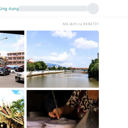
 ứng dụng
Mã dịch vụ #494731