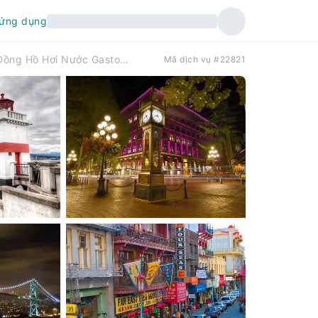
 ứng dụng
Tour Ngày Vancouver | Công Viên Stanley, Đồng Hồ Hơi Nước Gastown & Tòa Nhà Canada Place
Mã dịch vụ #22821