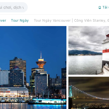
Tải
uver
Tour Ngày