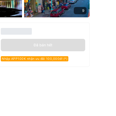
9
Đã bán hết
Nhập APP100K nhận ưu đãi 100,000đ! (*)