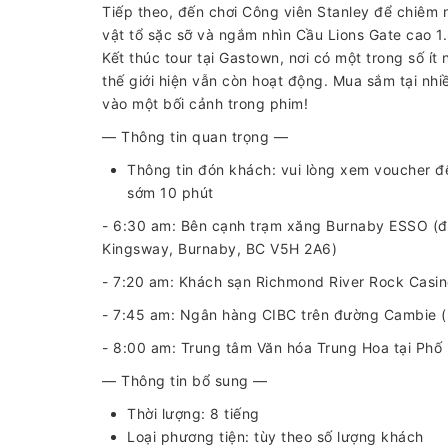
Tiếp theo, đến chơi Công viên Stanley để chiêm 
vật tổ sặc sỡ và ngắm nhìn Cầu Lions Gate cao 1.
Kết thúc tour tại Gastown, nơi có một trong số ít
thế giới hiện vẫn còn hoạt động. Mua sắm tại nh
vào một bối cảnh trong phim!
— Thông tin quan trọng —
Thông tin đón khách: vui lòng xem voucher để
sớm 10 phút
- 6:30 am: Bên cạnh trạm xăng Burnaby ESSO (đố
Kingsway, Burnaby, BC V5H 2A6)
- 7:20 am: Khách sạn Richmond River Rock Casin
- 7:45 am: Ngân hàng CIBC trên đường Cambie 
- 8:00 am: Trung tâm Văn hóa Trung Hoa tại Phố
— Thông tin bổ sung —
Thời lượng: 8 tiếng
Loại phương tiện: tùy theo số lượng khách