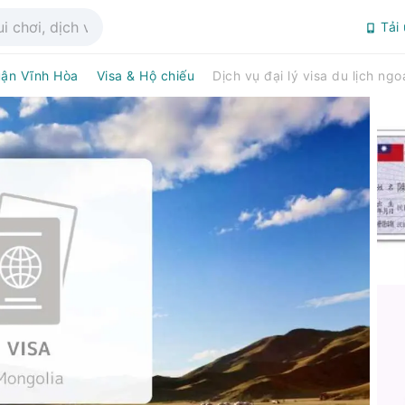
Tải
ận Vĩnh Hòa
Visa & Hộ chiếu