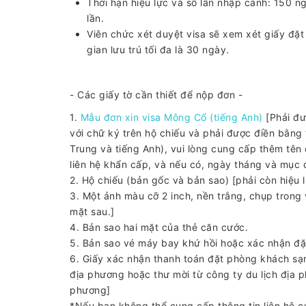
Thời hạn hiệu lực và số lần nhập cảnh: 150 
lần.
Viên chức xét duyệt visa sẽ xem xét giấy đặt 
gian lưu trú tối đa là 30 ngày.
- Các giấy tờ cần thiết để nộp đơn -
1.
Mẫu đơn xin visa Mông Cổ (tiếng Anh)
[Phải đư
với chữ ký trên hộ chiếu và phải được điền bằng
Trung và tiếng Anh), vui lòng cung cấp thêm tên 
liên hệ khẩn cấp, và nếu có, ngày tháng và mục 
2. Hộ chiếu (bản gốc và bản sao) [phải còn hiệu l
3. Một ảnh màu cỡ 2 inch, nền trắng, chụp trong v
mặt sau.]
4. Bản sao hai mặt của thẻ căn cước.
5. Bản sao vé máy bay khứ hồi hoặc xác nhận đặ
6. Giấy xác nhận thanh toán đặt phòng khách sạ
địa phương hoặc thư mời từ công ty du lịch địa
phương]
*Nếu bạn không thể cung cấp thông tin liên hệ c