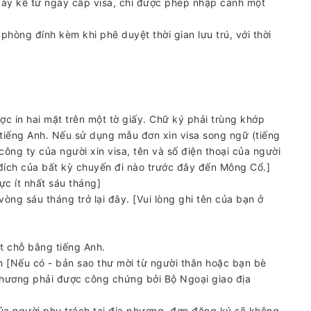
ngày kể từ ngày cấp visa, chỉ được phép nhập cảnh một
phòng đính kèm khi phê duyệt thời gian lưu trú, với thời
ợc in hai mặt trên một tờ giấy. Chữ ký phải trùng khớp
 tiếng Anh. Nếu sử dụng mẫu đơn xin visa song ngữ (tiếng
công ty của người xin visa, tên và số điện thoại của người
đích của bất kỳ chuyến đi nào trước đây đến Mông Cổ.]
ực ít nhất sáu tháng]
òng sáu tháng trở lại đây. [Vui lòng ghi tên của bạn ở
t chỗ bằng tiếng Anh.
n [Nếu có - bản sao thư mời từ người thân hoặc bạn bè
 phương phải được công chứng bởi Bộ Ngoại giao địa
ủa người phụ trách tại địa phương, đơn đăng ký sẽ không