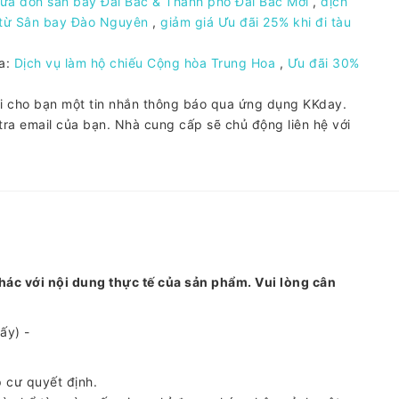
đưa đón sân bay Đài Bắc & Thành phố Đài Bắc Mới
,
dịch
/từ Sân bay Đào Nguyên
,
giảm giá Ưu đãi 25% khi đi tàu
ga:
Dịch vụ làm hộ chiếu Cộng hòa Trung Hoa
,
Ưu đãi 30%
ửi cho bạn một tin nhắn thông báo qua ứng dụng KKday.
ra email của bạn. Nhà cung cấp sẽ chủ động liên hệ với
hác với nội dung thực tế của sản phẩm. Vui lòng cân
ấy) -
p cư quyết định.