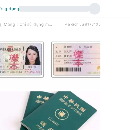
 ứng dụng
Dịch vụ đại lý visa du lịch ngoại Mông｜Chỉ sử dụng một lần｜Có thể nhận tại nhà
Mã dịch vụ #173105