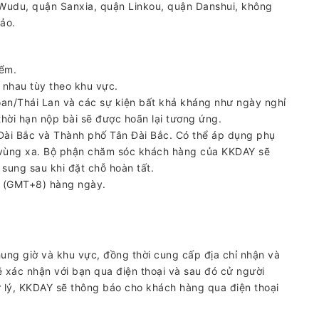
udu, quận Sanxia, ​​quận Linkou, quận Danshui, không
ảo.
iểm.
 nhau tùy theo khu vực.
Loan/Thái Lan và các sự kiện bất khả kháng như ngày nghỉ
thời hạn nộp bài sẽ được hoãn lại tương ứng.
Đài Bắc và Thành phố Tân Đài Bắc. Có thể áp dụng phụ
 vùng xa. Bộ phận chăm sóc khách hàng của KKDAY sẽ
sung sau khi đặt chỗ hoàn tất.
0 (GMT+8) hàng ngày.
ung giờ và khu vực, đồng thời cung cấp địa chỉ nhận và
ẽ xác nhận với bạn qua điện thoại và sau đó cử người
ử lý, KKDAY sẽ thông báo cho khách hàng qua điện thoại