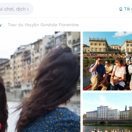
Tải
y
Tour du thuyền Gondola Florentine