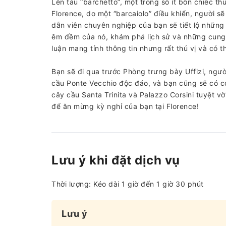
Lên tàu “barchetto”, một trong số ít bốn chiếc t
Florence, do một “barcaiolo” điều khiển, người 
dẫn viên chuyên nghiệp của bạn sẽ tiết lộ những
êm đềm của nó, khám phá lịch sử và những cung 
luận mang tính thông tin nhưng rất thú vị và có 
Bạn sẽ đi qua trước Phòng trưng bày Uffizi, ngườ
cầu Ponte Vecchio độc đáo, và bạn cũng sẽ có cơ
cây cầu Santa Trinita và Palazzo Corsini tuyệt v
để ăn mừng kỳ nghỉ của bạn tại Florence!
Lưu ý khi đặt dịch vụ
Thời lượng: Kéo dài 1 giờ đến 1 giờ 30 phút
Lưu ý