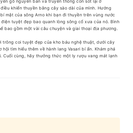
huyền gỗ nguyên bản và truyền thống còn sót lại ở
sẽ điều khiển thuyền bằng cây sào dài của mình. Hướng
 bí mật của sông Arno khi bạn đi thuyền trên vùng nước
điện tuyệt đẹp bao quanh lòng sông cổ xưa của nó. Bình
thể bao gồm một vài câu chuyện và giai thoại địa phương.
i trông coi tuyệt đẹp của kho báu nghệ thuật, dưới cây
 hội tìm hiểu thêm về hành lang Vasari bí ẩn. Khám phá
ời. Cuối cùng, hãy thưởng thức một ly rượu vang mát lạnh