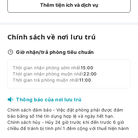
Thêm tiện ích và dịch vụ
Vườn
Máy bán hàng tự động
Thang máy
Khu vực hút thuốc
Chính sách về nơi lưu trú
Bãi đỗ xe
Giờ nhận/trả phòng tiêu chuẩn
Dịch vụ quầy lễ tân
Giữ hành lý
Thời gian nhận phòng sớm nhất
15:00
Mở rộng tất cả
Két an toàn tại quầy lễ tân
Thời gian nhận phòng muộn nhất
22:00
Nhận/trả phòng nhanh
Thời gian trả phòng muộn nhất
11:00
An toàn và An ninh
Thông báo của nơi lưu trú
Hộp sơ cứu
Giám sát khu vực công cộng
Chính sách đảm bảo - Việc đặt phòng phải được đảm
bảo bằng số thẻ tín dụng hợp lệ và ngày hết hạn.
Bình chữa cháy
Chính sách hủy - Hủy 24 giờ trước khi đến trước 6 giờ
Thiết bị báo khói
chiều để tránh bị tính phí 1 đêm cộng với thuế hiện hành