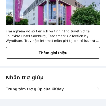
toán trực tiếp tại chỗ. Vui lòng tham khảo mô tả của
từng loại phòng và gói để biết thêm chi tiết.
Trải nghiệm vô số tiện ích và tính năng tuyệt vời tại
FourSide Hotel Salzburg, Trademark Collection by
Wyndham. Truy cập Internet miễn phí tại cơ sở lưu trú để
đảm bảo luôn kết nối trong suốt kỳ lưu trú. Khách đến
bằng ô tô có thể sử dụng bãi đỗ xe ngay trong khuôn
Thêm giới thiệu
viên của cơ sở lưu trú. Trong thời gian ở tại cơ sở lưu trú,
nhân viên lễ tân có thể hỗ trợ và giúp đỡ quý khách
bằng việc cung cấp dịch vụ trợ giúp đặc biệt.Việc mua
vé và đặt chỗ tại những địa điểm ăn uống hảo hạng trở
nên dễ dàng nhờ sự hỗ trợ từ dịch vụ đặt vé của cơ sở
Nhận trợ giúp
lưu trú.Đối với những chuyến đi kéo dài hoặc bất cứ khi
nào cần thiết, dịch vụ giặt là đảm bảo quần áo du lịch
ưa thích của bạn luôn mới và sẵn dùng.Đây là cơ sở lưu
Trung tâm trợ giúp của KKday
trú cấm hút thuốc hoàn toàn. Để đảm bảo mức thư giãn
tối đa, các phòng nghỉ có thiết kế lôi cuốn và được trang
bị mọi tiện nghi cơ bản, tạo nên trải nghiệm lưu trú đáng