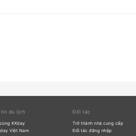
trang bị máy điều hòa không khí hoặc dịch vụ cung cấp và
mái của quý khách.Một số phòng tại Irenaz Resort Apartam
riêng biệt hoặc thậm chí có ban công hoặc sân hiên. Một số
như phát video trong phòng, báo hằng ngày hoặc TV.Các ph
Một số phòng có máy pha trà và cà phê. Hiểu được tầm qua
cao sự hài lòng của khách, cơ sở lưu trú này cung cấp áo
một số phòng. Hãy thưởng thức đồ ăn cả ngày lẫn đêm từ máy bán hàng tự đ
khi nào quý khách muốn.
tin du lịch
Đối tác
 cùng KKday
Trở thành nhà cung cấp
Kday Việt Nam
Đối tác đăng nhập