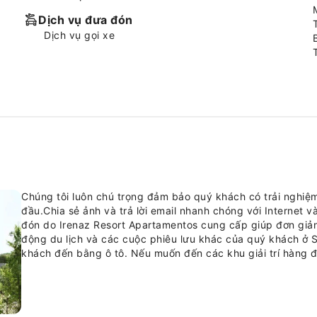
Dịch vụ đưa đón
Dịch vụ gọi xe
Chúng tôi luôn chú trọng đảm bảo quý khách có trải nghiệm
đầu.Chia sẻ ảnh và trả lời email nhanh chóng với Internet và
đón do Irenaz Resort Apartamentos cung cấp giúp đơn giản
động du lịch và các cuộc phiêu lưu khác của quý khách ở S
khách đến bằng ô tô. Nếu muốn đến các khu giải trí hàng đ
hỗ trợ từ dịch vụ đặt vé tại cơ sở lưu trú.Cho dù là lưu trú 
tại cơ sở lưu trú sẽ giúp quần áo của quý khách lúc nào cũ
thuốc để mang lại bầu không khí thoải mái cho mọi khách lưu
cần thiết để mang đến một giấc ngủ ngon cho khách.Nhiều