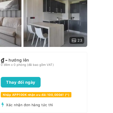
23
₫
-
hướng lên
0 đêm x 0 phòng (đã bao gồm VAT)
Thay đổi ngày
Nhập APP100K nhận ưu đãi 100,000đ! (*)
Xác nhận đơn hàng tức thì