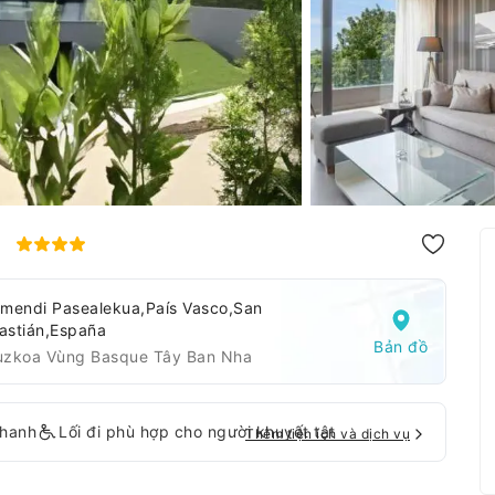
s
amendi Pasealekua,País Vasco,San
astián,España
Bản đồ
uzkoa Vùng Basque Tây Ban Nha
nhanh
Lối đi phù hợp cho người khuyết tật
Thêm tiện ích và dịch vụ