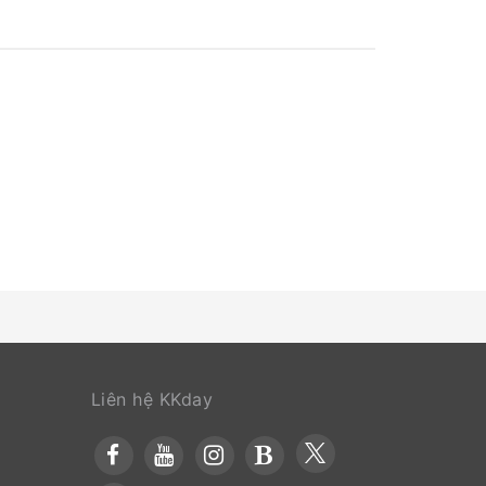
 làm sạch đồ vải để đáp ứng nhu cầu và sự thoải
entos còn có thiết kế độc đáo như phòng khách
 phòng có các tiện ích giải trí ngay trong phòng
òng tại cơ sở lưu trú có cung cấp nước uống.
n trọng của tiện nghi phòng tắm trong việc nâng
 choàng tắm, khăn tắm hoặc máy sấy tóc trong
ộng của cơ sở lưu trú bất cứ
Liên hệ KKday