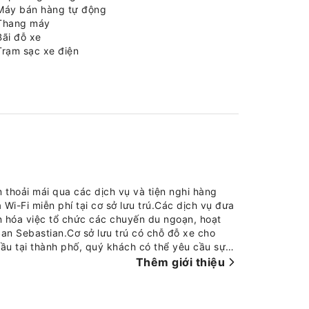
Máy bán hàng tự động
Thang máy
Bãi đỗ xe
Trạm sạc xe điện
 thoải mái qua các dịch vụ và tiện nghi hàng
 Wi-Fi miễn phí tại cơ sở lưu trú.Các dịch vụ đưa
 hóa việc tổ chức các chuyến du ngoạn, hoạt
an Sebastian.Cơ sở lưu trú có chỗ đỗ xe cho
ầu tại thành phố, quý khách có thể yêu cầu sự
dài ngày hay cần quần áo giặt mới, dịch vụ giặt là
Thêm giới thiệu
ng sạch sẽ và phẳng phiu. Cơ sở lưu trú cấm hút
 trú. Cơ sở lưu trú được trang bị mọi tiện nghi
 phòng tại Irenaz Resort Apartamentos được