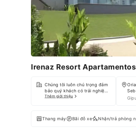
Irenaz Resort Apartamento
Chúng tôi luôn chú trọng đảm
Ori
bảo quý khách có trải nghiệm
Seb
Thêm giới thiệu
thoải mái qua các dịch vụ và
Gip
tiện nghi hàng đầu.Chia sẻ ảnh
và trả lời email nhanh chóng
với Internet và Wi-Fi miễn phí
Thang máy
Bãi đỗ xe
Nhận/trả phòng 
tại cơ sở lưu trú.Các dịch vụ
đưa đón do Irenaz Resort
Apartamentos cung cấp giúp