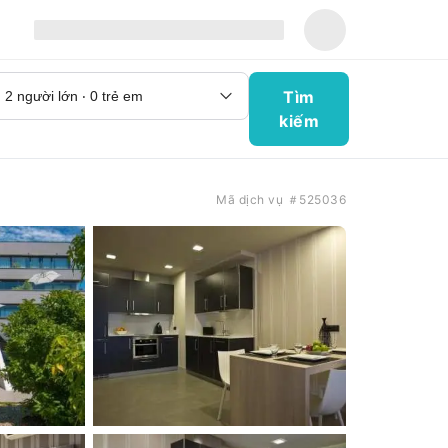
Tìm
kiếm
Mã dịch vụ ＃525036