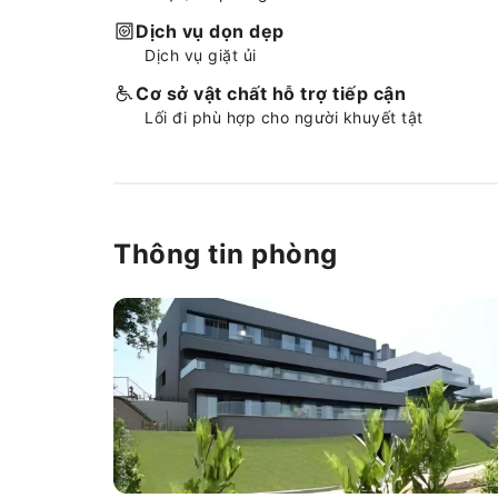
khăn tắm hoặc máy sấy tóc
Dịch vụ dọn dẹp
trong một số phòng. Hãy
Dịch vụ giặt ủi
thưởng thức đồ ăn cả ngày lẫn
đêm từ máy bán hàng tự động
Cơ sở vật chất hỗ trợ tiếp cận
của cơ sở lưu trú bất cứ khi
Lối đi phù hợp cho người khuyết tật
nào quý khách muốn.
Thông tin phòng