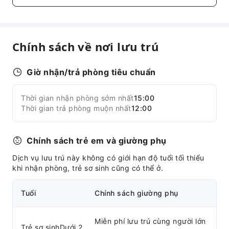
Dịch vụ dọn dẹp
Dịch vụ giặt khô
Dịch vụ ủi đồ
Chính sách về nơi lưu trú
Dịch vụ giặt ủi
Giờ nhận/trả phòng tiêu chuẩn
Tiện nghi khu vực chung
Wi-Fi công cộng
Thời gian nhận phòng sớm nhất
15:00
Mở rộng tất cả
Bếp dùng chung
Thời gian trả phòng muộn nhất
12:00
Máy bán hàng tự động
Cửa hàng quà tặng
Chính sách trẻ em và giường phụ
Khu vực hút thuốc
Dịch vụ lưu trú này không có giới hạn độ tuổi tối thiểu
Bãi đỗ xe
khi nhận phòng, trẻ sơ sinh cũng có thể ở.
Trạm sạc xe điện
Truy cập Internet
Tuổi
Chính sách giường phụ
Dịch vụ quầy lễ tân
Miễn phí lưu trú cùng người lớn
Dịch vụ vé du lịch
Trẻ sơ sinhDưới 2