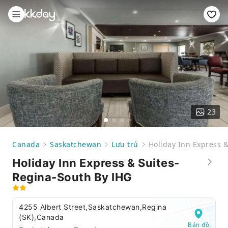
23
Canada
Saskatchewan
Lưu trú
Holiday Inn Express 
Holiday Inn Express & Suites-
Regina-South By IHG
4255 Albert Street,Saskatchewan,Regina
(SK),Canada
Bản đồ