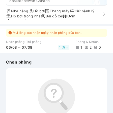
Saskatchewan Canada
Nhà hàng
Hồ bơi
Thang máy
Giữ hành lý
Hồ bơi trong nhà
Bãi đỗ xe
Gym
Nhận/trả phòng nhanh
Lối đi phù hợp cho người khuyết tật
Vui lòng xác nhận ngày nhận phòng của bạn.
Nhận phòng–Trả phòng
Phòng & Khách
06/08 ~ 07/08
1
2
0
1 đêm
Chọn phòng