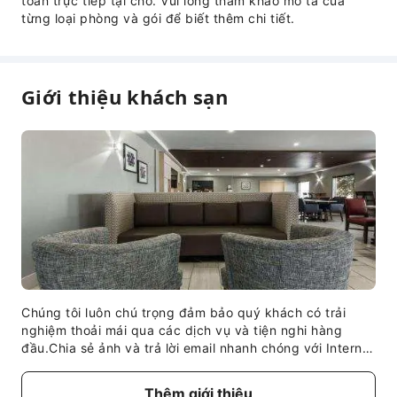
toán trực tiếp tại chỗ. Vui lòng tham khảo mô tả của
từng loại phòng và gói để biết thêm chi tiết.
Bãi đỗ xe
Truy cập Internet
Phòng sinh hoạt chung
Giới thiệu khách sạn
Cửa hàng
Dịch vụ quầy lễ tân
Dịch vụ hướng dẫn khách
Giữ hành lý
Két an toàn tại quầy lễ tân
Nhận/trả phòng nhanh
Dịch vụ giao nhu yếu phẩm hằng ngày
Lễ tân 24 giờ
An toàn và An ninh
Chúng tôi luôn chú trọng đảm bảo quý khách có trải
nghiệm thoải mái qua các dịch vụ và tiện nghi hàng
Hộp sơ cứu
đầu.Chia sẻ ảnh và trả lời email nhanh chóng với Internet
và Wi-Fi miễn phí tại cơ sở lưu trú. Các dịch vụ đưa đón
Cơ sở vật chất hỗ trợ tiếp cận
do Holiday Inn Express & Suites-Regina-South By IHG
Thêm giới thiệu