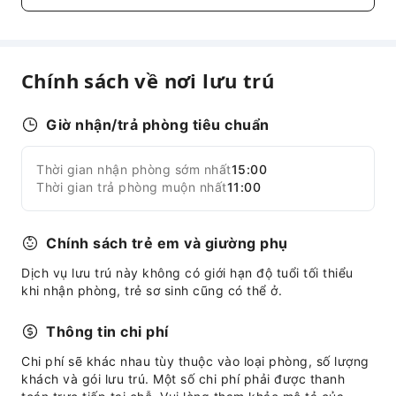
Dịch vụ giao hàng nhanh
Dịch vụ fax/sao chụp
Cơ sở vật chất dành cho trẻ em
Chính sách về nơi lưu trú
Chăm sóc trẻ em
Dịch vụ đưa đón
Giờ nhận/trả phòng tiêu chuẩn
Dịch vụ gọi xe
Thời gian nhận phòng sớm nhất
15:00
Mở rộng tất cả
Dịch vụ dọn dẹp
Thời gian trả phòng muộn nhất
11:00
Dịch vụ giặt khô
Dịch vụ giặt ủi
Chính sách trẻ em và giường phụ
Tiện nghi khu vực chung
Dịch vụ lưu trú này không có giới hạn độ tuổi tối thiểu
khi nhận phòng, trẻ sơ sinh cũng có thể ở.
Wi-Fi công cộng
Cây ATM
Thông tin chi phí
Thang máy
Chi phí sẽ khác nhau tùy thuộc vào loại phòng, số lượng
Cửa hàng quà tặng
khách và gói lưu trú. Một số chi phí phải được thanh
Khu vực hút thuốc