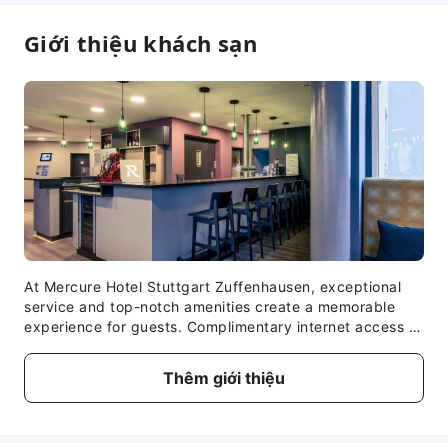
Giới thiệu khách sạn
At Mercure Hotel Stuttgart Zuffenhausen, exceptional
service and top-notch amenities create a memorable
experience for guests. Complimentary internet access is
available in the hotel to ensure you stay connected
during your visit. Continuously receive the support you
Thêm giới thiệu
require through front desk amenities such as luggage
storage.At the hotel, utilize the convenient laundry
service to maintain your preferred travel attire fresh,
allowing you to pack lighter. Desire to unwind? Make the