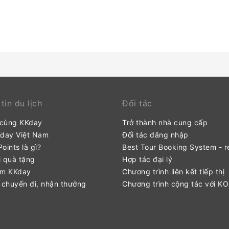
đêm vui chơi giải trí với các tiện nghi giải trí của cơ sở lưu t
tin du lịch
Đối tác
 cùng KKday
Trở thành nhà cung cấp
Kday Việt Nam
Đối tác đăng nhập
oints là gì?
Best Tour Booking System - r
 quà tặng
Hợp tác đại lý
ểm KKday
Chương trình liên kết tiếp thị
 chuyến đi, nhận thưởng
Chương trình cộng tác với K