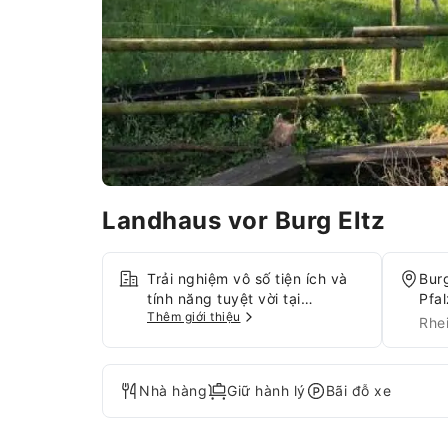
Landhaus vor Burg Eltz
Trải nghiệm vô số tiện ích và
Burg
tính năng tuyệt vời tại
Pfa
Thêm giới thiệu
Landhaus vor Burg Eltz. Truy
Rhe
cập Internet miễn phí tại cơ sở
lưu trú để đảm bảo luôn kết
nối trong suốt kỳ lưu trú.
Nhà hàng
Giữ hành lý
Bãi đỗ xe
Khách đến bằng ô tô có thể đỗ
xe miễn phí ngay trong khuôn
viên của cơ sở lưu trú.Quầy lễ