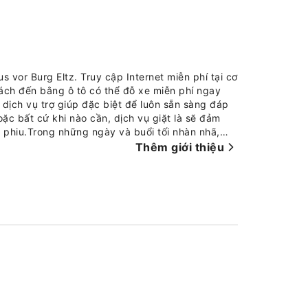
us vor Burg Eltz. Truy cập Internet miễn phí tại cơ
Khách đến bằng ô tô có thể đỗ xe miễn phí ngay
 dịch vụ trợ giúp đặc biệt để luôn sẵn sàng đáp
ặc bất cứ khi nào cần, dịch vụ giặt là sẽ đảm
phiu.Trong những ngày và buổi tối nhàn nhã,
 tận hưởng trọn vẹn kỳ nghỉ của mình.Đây là cơ
Thêm giới thiệu
 tối đa, các phòng nghỉ có thiết kế lôi cuốn và
u trú đáng nhớ. Để đảm bảo một kỳ nghỉ thoải mái,
 khí hoặc dịch vụ cung cấp và làm sạch đồ vải
urg Eltz, khách có thể tìm thấy nhiều phòng có
 hoặc thậm chí là ban công hoặc sân hiên.Đồ
n lợi cho khách trong suốt kỳ lưu trú.Phòng tắm
sấy tóc để đảm bảo sự thoải mái cho quý khách.
 hảo hạng sẽ bắt đầu ngày mới. Tại sao không bắt
 thêm sinh lực buổi sáng với hương vị thơm ngon
 ăn ngon và dễ tiếp cận để thỏa mãn cơn thèm ăn
yệt vời một cách dễ dàng! Hãy tận hưởng một