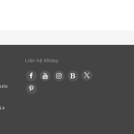
rú.
Liên hệ KKday
ezio
OLs