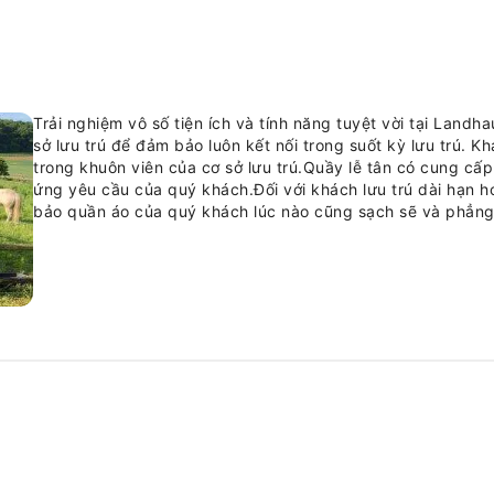
Trải nghiệm vô số tiện ích và tính năng tuyệt vời tại Landha
sở lưu trú để đảm bảo luôn kết nối trong suốt kỳ lưu trú. 
trong khuôn viên của cơ sở lưu trú.Quầy lễ tân có cung cấp
ứng yêu cầu của quý khách.Đối với khách lưu trú dài hạn ho
bảo quần áo của quý khách lúc nào cũng sạch sẽ và phẳng 
các tiện nghi tại chỗ như dịch vụ phòng sẽ giúp quý khách
sở lưu trú cấm hút thuốc hoàn toàn.Để đảm bảo mức thư giãn
được trang bị mọi tiện nghi cơ bản, tạo nên trải nghiệm lư
nhiều phòng tại chỗ nghỉ được trang bị máy điều hòa không
để mang lại sự thoải mái cho quý khách.Tại Landhaus vor B
các đặc điểm thiết kế độc đáo như phòng khách riêng biệt
uống được cung cấp trong một số phòng để mang đến sự tiệ
trong một số phòng có áo choàng tắm, khăn tắm hoặc máy 
Mỗi buổi sáng tại Landhaus vor Burg Eltz, bữa sáng tự làm
đầu kỳ nghỉ của quý khách bằng một tách cà phê? Hãy tiếp
từ cà phê mới pha.Tại chỗ nghỉ, có sẵn nhiều lựa chọn bữa
của bạn bất cứ khi nào nó đến.Trải nghiệm một buổi tối tu