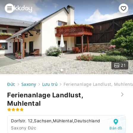
21
Đức
Saxony
Lưu trú
Ferienanlage Landlust, Muhlent
Ferienanlage Landlust,
Muhlental
Dorfstr. 12,Sachsen,Mühlental,Deutschland
Saxony Đức
Bản đồ