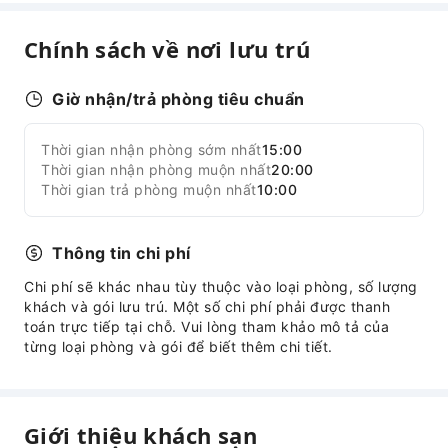
Truy cập Internet
Chính sách về nơi lưu trú
Phòng sinh hoạt chung
Dịch vụ quầy lễ tân
Giờ nhận/trả phòng tiêu chuẩn
Giữ hành lý
Két an toàn tại quầy lễ tân
Thời gian nhận phòng sớm nhất
15:00
Mở rộng tất cả
Thời gian nhận phòng muộn nhất
20:00
An toàn và An ninh
Thời gian trả phòng muộn nhất
10:00
Hộp sơ cứu
Bình chữa cháy
Thông tin chi phí
Thiết bị báo khói
Chi phí sẽ khác nhau tùy thuộc vào loại phòng, số lượng
khách và gói lưu trú. Một số chi phí phải được thanh
toán trực tiếp tại chỗ. Vui lòng tham khảo mô tả của
từng loại phòng và gói để biết thêm chi tiết.
Giới thiệu khách sạn