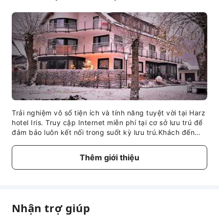
Trải nghiệm vô số tiện ích và tính năng tuyệt vời tại Harz
hotel Iris. Truy cập Internet miễn phí tại cơ sở lưu trú để
đảm bảo luôn kết nối trong suốt kỳ lưu trú.Khách đến
bằng ô tô có thể sử dụng bãi đỗ xe ngay trong khuôn
viên của cơ sở lưu trú.Trong những ngày và buổi tối
Thêm giới thiệu
nhàn nhã, các tiện nghi tại chỗ như dịch vụ phòng sẽ
giúp quý khách tận hưởng trọn vẹn kỳ nghỉ của mình. Để
đảm bảo mức thư giãn tối đa, các phòng nghỉ có thiết
kế lôi cuốn và được trang bị mọi tiện nghi cơ bản, tạo
nên trải nghiệm lưu trú đáng nhớ.Tại Harz hotel Iris,
Nhận trợ giúp
khách có thể tìm thấy nhiều phòng có các đặc điểm