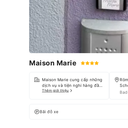
Maison Marie
Maison Marie cung cấp những
Röm
dịch vụ và tiện nghi hàng đầu,
Sch
Thêm giới thiệu
đảm bảo mang đến cho quý
Bad
khách trải nghiệm thoải mái
nhất. Duy trì kết nối với các
cộng sự với Wi-Fi miễn phí
Bãi đỗ xe
trong suốt kỳ nghỉ của quý
khách.Cơ sở lưu trú cung cấp
chỗ đỗ xe miễn phí cho khách