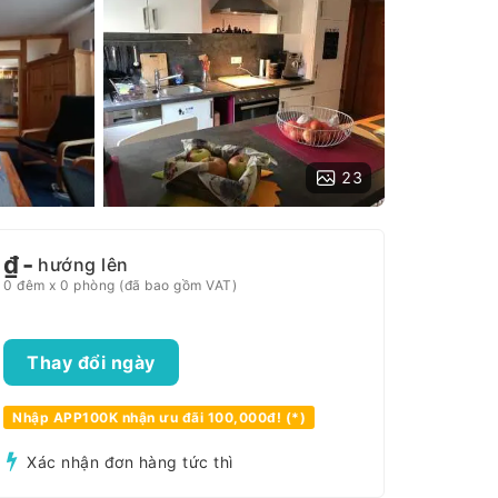
23
₫
-
hướng lên
0 đêm x 0 phòng (đã bao gồm VAT)
Thay đổi ngày
Nhập APP100K nhận ưu đãi 100,000đ! (*)
Xác nhận đơn hàng tức thì