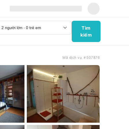
Tìm
kiếm
Mã dịch vụ ＃507876