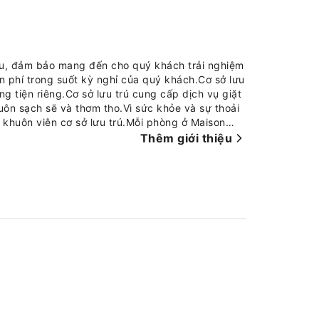
ầu, đảm bảo mang đến cho quý khách trải nghiệm
iễn phí trong suốt kỳ nghỉ của quý khách.Cơ sở lưu
 tiện riêng.Cơ sở lưu trú cung cấp dịch vụ giặt
uôn sạch sẽ và thơm tho.Vì sức khỏe và sự thoải
 khuôn viên cơ sở lưu trú.Mỗi phòng ở Maison
ể đảm bảo mang đến cho khách một kỳ nghỉ thoải
Thêm giới thiệu
điều hòa không khí hoặc dịch vụ cung cấp và làm
aison Marie, có nhiều loại phòng khác nhau, bao
í có ban công hoặc sân hiên.Trong một số
o trong phòng với tiện ích phát video trực tuyến
có mọi thứ quý khách cần để pha cà phê hoặc
iện nghi thiết yếu, đảm bảo mang lại cho khách
ựa chọn nhận hàng tạp hóa trực tiếp tại phòng
khi dùng bữa.