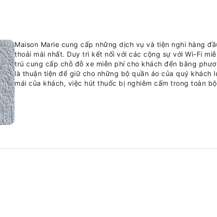
Maison Marie cung cấp những dịch vụ và tiện nghi hàng đ
thoải mái nhất. Duy trì kết nối với các cộng sự với Wi-Fi m
trú cung cấp chỗ đỗ xe miễn phí cho khách đến bằng phương
là thuận tiện để giữ cho những bộ quần áo của quý khách l
mái của khách, việc hút thuốc bị nghiêm cấm trong toàn bộ
Marie đều được trang bị các tiện nghi và trang thiết bị đ
mái. Trong một số phòng tại cơ sở lưu trú có trang bị máy 
sạch đồ vải để mang đến sự thoải mái cho quý khách. Tại M
gồm một số phòng có phòng khách riêng biệt hoặc thậm ch
phòng, khách có thể tận hưởng chương trình giải trí đỉnh ca
trong phòng, báo hằng ngày hoặc TV.Trong một số phòng 
trà. Một số phòng tắm tại cơ sở lưu trú được trang bị các t
một kỳ nghỉ thoải mái. Tại Maison Marie, du khách có thể l
nghỉ của mình, đảm bảo sự thoải mái và đơn giản vượt trội 