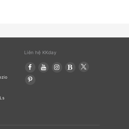
Liên hệ KKday
ezio
OLs