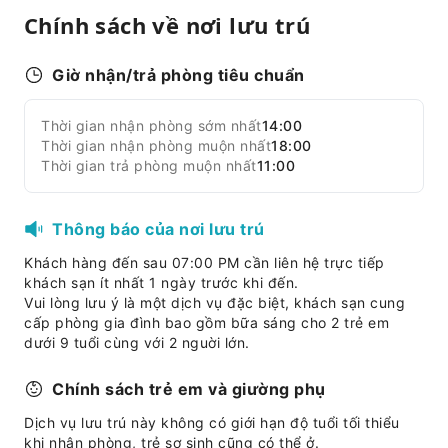
Chính sách về nơi lưu trú
Khu vực hút thuốc
Bãi đỗ xe
Giờ nhận/trả phòng tiêu chuẩn
Khu vực đậu xe đạp
Truy cập Internet
Thời gian nhận phòng sớm nhất
14:00
Mở rộng tất cả
Thời gian nhận phòng muộn nhất
Dịch vụ quầy lễ tân
18:00
Thời gian trả phòng muộn nhất
11:00
Dịch vụ vé du lịch
Dịch vụ hướng dẫn khách
Thông báo của nơi lưu trú
Giữ hành lý
Két an toàn tại quầy lễ tân
Khách hàng đến sau 07:00 PM cần liên hệ trực tiếp
khách sạn ít nhất 1 ngày trước khi đến.
Nhận/trả phòng nhanh
Vui lòng lưu ý là một dịch vụ đặc biệt, khách sạn cung
cấp phòng gia đình bao gồm bữa sáng cho 2 trẻ em
An toàn và An ninh
dưới 9 tuổi cùng với 2 nguời lớn.
Hộp sơ cứu
Bình chữa cháy
Chính sách trẻ em và giường phụ
Thiết bị báo khói
Dịch vụ lưu trú này không có giới hạn độ tuổi tối thiểu
khi nhận phòng, trẻ sơ sinh cũng có thể ở.