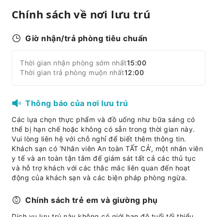
Chính sách về nơi lưu trú
Dịch vụ dọn dẹp
Dịch vụ giặt khô
Giờ nhận/trả phòng tiêu chuẩn
Dịch vụ giặt ủi
Dịch vụ ủi đồ
Thời gian nhận phòng sớm nhất
15:00
Mở rộng tất cả
Thời gian trả phòng muộn nhất
Tiện nghi khu vực chung
12:00
Wi-Fi công cộng
Máy bán hàng tự động
Thông báo của nơi lưu trú
Thang máy
Các lựa chọn thực phẩm và đồ uống như bữa sáng có
Cửa hàng quà tặng
thể bị hạn chế hoặc không có sẵn trong thời gian này.
Vui lòng liên hệ với chỗ nghỉ để biết thêm thông tin.
Bãi đỗ xe
Khách sạn có ‘Nhân viên An toàn TẤT CẢ’, một nhân viên
Khu vực đậu xe đạp
y tế và an toàn tận tâm để giám sát tất cả các thủ tục
và hỗ trợ khách với các thắc mắc liên quan đến hoạt
Truy cập Internet
động của khách sạn và các biện pháp phòng ngừa.
Phòng sinh hoạt chung
Cửa hàng
Chính sách trẻ em và giường phụ
Dịch vụ quầy lễ tân
Dịch vụ lưu trú này không có giới hạn độ tuổi tối thiểu