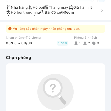
Nhà hàng
Hồ bơi
Thang máy
Giữ hành lý
Hồ bơi trong nhà
Bãi đỗ xe
Gym
Dịch vụ SPA
Nhận/trả phòng nhanh
Lối đi phù hợp cho người khuyết tật
Vui lòng xác nhận ngày nhận phòng của bạn.
Nhận phòng–Trả phòng
Phòng & Khách
08/08 ~ 09/08
1
2
0
1 đêm
Chọn phòng