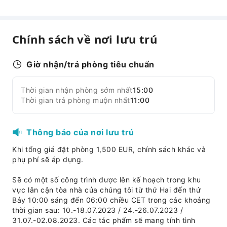
Dịch vụ ăn uống
Quầy bar
Quán cà phê
Chính sách về nơi lưu trú
Nhà hàng
Dịch vụ giao đồ ăn
Giờ nhận/trả phòng tiêu chuẩn
Quầy đồ ăn nhẹ
Quầy bán hàng tự động/Cửa hàng tiện lợi
Thời gian nhận phòng sớm nhất
15:00
Mở rộng tất cả
Thời gian trả phòng muộn nhất
11:00
Dịch vụ doanh nghiệp
Dịch vụ doanh nghiệp
Thông báo của nơi lưu trú
Phòng hội nghị
Khi tổng giá đặt phòng 1,500 EUR, chính sách khác và
Thiết bị nghe nhìn
phụ phí sẽ áp dụng.
Dịch vụ fax/sao chụp
Sẽ có một số công trình được lên kế hoạch trong khu
Địa điểm tổ chức sự kiện trong nhà
vực lân cận tòa nhà của chúng tôi từ thứ Hai đến thứ
Tiện nghi thể thao
Bảy 10:00 sáng đến 06:00 chiều CET trong các khoảng
thời gian sau: 10.-18.07.2023 / 24.-26.07.2023 /
Sân golf
31.07.-02.08.2023. Các tác phẩm sẽ mang tính tình