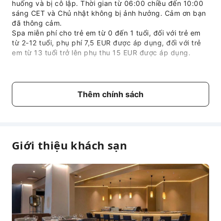
huống và bị cô lập. Thời gian từ 06:00 chiều đến 10:00
Dịch vụ đưa đón
sáng CET và Chủ nhật không bị ảnh hưởng. Cảm ơn bạn
Dịch vụ gọi xe
đã thông cảm.
Spa miễn phí cho trẻ em từ 0 đến 1 tuổi, đối với trẻ em
Dịch vụ dọn dẹp
từ 2-12 tuổi, phụ phí 7,5 EUR được áp dụng, đối với trẻ
em từ 13 tuổi trở lên phụ thu 15 EUR được áp dụng.
Dịch vụ giặt ủi
Tiện nghi khu vực chung
Chính sách trẻ em và giường phụ
Wi-Fi công cộng
Dịch vụ lưu trú này không có giới hạn độ tuổi tối thiểu
Thêm chính sách
khi nhận phòng, trẻ sơ sinh cũng có thể ở.
Vườn
Máy bán hàng tự động
Tuổi
Chính sách giường phụ
Cây ATM
Giới thiệu khách sạn
Thang máy
Miễn phí lưu trú cùng người lớn
Bãi đỗ xe
Trẻ sơ sinhDưới 2
nếu không sử dụng giường
tuổi
Trạm sạc xe điện
phụ.
Truy cập Internet
Miễn phí lưu trú cùng người lớn
Dịch vụ quầy lễ tân
Trẻ emTừ 3 đến
nếu không sử dụng giường
Nhận/trả phòng nhanh
17 tuổi