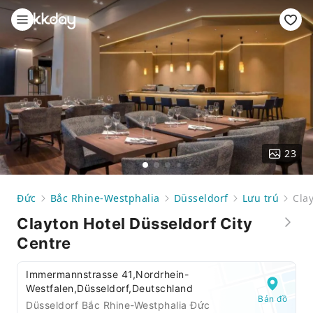
23
Đức
Bắc Rhine-Westphalia
Düsseldorf
Lưu trú
Cla
Clayton Hotel Düsseldorf City
Centre
Immermannstrasse 41,Nordrhein-
Westfalen,Düsseldorf,Deutschland
Bản đồ
Düsseldorf Bắc Rhine-Westphalia Đức