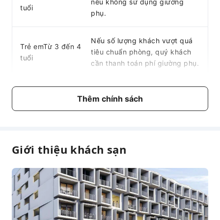
nếu không sử dụng giường
Thiết bị báo khói
tuổi
phụ.
Cơ sở vật chất hỗ trợ tiếp cận
Cơ sở vật chất hỗ trợ tiếp cận
Nếu số lượng khách vượt quá
Trẻ emTừ 3 đến 4
tiêu chuẩn phòng, quý khách
tuổi
cần thanh toán phí giường phụ.
Thông tin chi phí
Thêm chính sách
Chi phí sẽ khác nhau tùy thuộc vào loại phòng, số lượng
khách và gói lưu trú. Một số chi phí phải được thanh
toán trực tiếp tại chỗ. Vui lòng tham khảo mô tả của
từng loại phòng và gói để biết thêm chi tiết.
Giới thiệu khách sạn