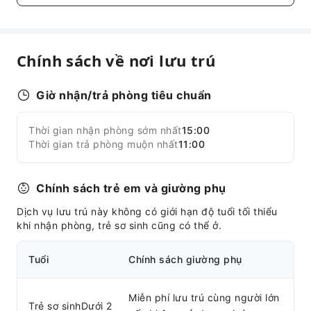
Bếp dùng chung
Máy bán hàng tự động
Cây ATM
Chính sách về nơi lưu trú
Thang máy
Khu vực hút thuốc
Giờ nhận/trả phòng tiêu chuẩn
Bãi đỗ xe
Khu vực đậu xe đạp
Thời gian nhận phòng sớm nhất
15:00
Mở rộng tất cả
Thời gian trả phòng muộn nhất
11:00
Truy cập Internet
Cửa hàng
Chính sách trẻ em và giường phụ
Dịch vụ quầy lễ tân
Dịch vụ lưu trú này không có giới hạn độ tuổi tối thiểu
Dịch vụ hướng dẫn khách
khi nhận phòng, trẻ sơ sinh cũng có thể ở.
Giữ hành lý
Tuổi
Chính sách giường phụ
An toàn và An ninh
Hộp sơ cứu
Miễn phí lưu trú cùng người lớn
Bình chữa cháy
Trẻ sơ sinhDưới 2