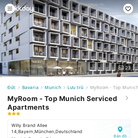
23
Đức
Bavaria
Munich
Lưu trú
MyRoom - Top Munich
MyRoom - Top Munich Serviced
Apartments
Willy Brand Allee
14,Bayern,München,Deutschland
Bản đồ