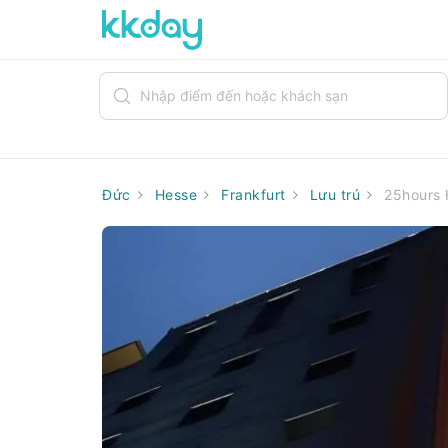
Đức
Hesse
Frankfurt
Lưu trú
25hours 