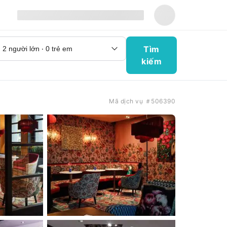
Tìm
kiếm
Mã dịch vụ ＃506390