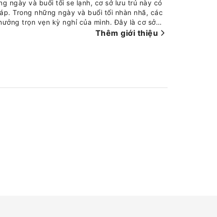
g ngày và buổi tối se lạnh, cơ sở lưu trú này có
áp. Trong những ngày và buổi tối nhàn nhã, các
hưởng trọn vẹn kỳ nghỉ của mình. Đây là cơ sở
ối đa, các phòng nghỉ có thiết kế lôi cuốn và
Thêm giới thiệu
u trú đáng nhớ. Trong một số phòng, khách có thể
rực tuyến trong phòng, báo hằng ngày hoặc TV,
quý khách sẽ tìm thấy mọi thứ cần thiết để pha
ng có áo choàng tắm, khăn tắm hoặc máy sấy tóc
 25hours Hotel Frankfurt The Goldman, bữa sáng
 tối tuyệt vời một cách dễ dàng! Hãy tận hưởng
ưu trú.