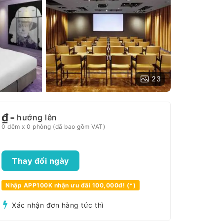
23
₫
-
hướng lên
0 đêm x 0 phòng (đã bao gồm VAT)
Thay đổi ngày
Nhập APP100K nhận ưu đãi 100,000đ! (*)
Xác nhận đơn hàng tức thì