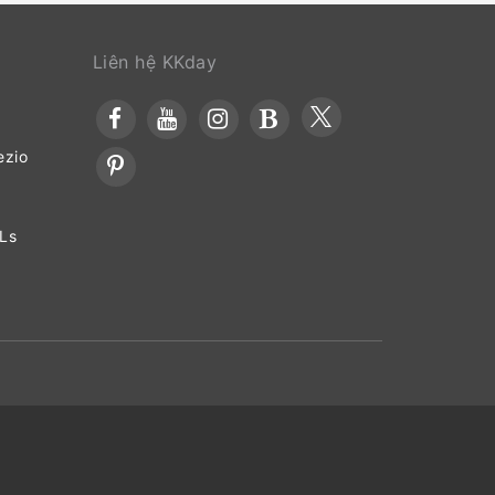
Liên hệ KKday
ezio
OLs