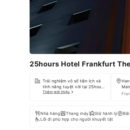
25hours Hotel Frankfurt T
Trải nghiệm vô số tiện ích và
Han
tính năng tuyệt vời tại 25hours
Mai
Thêm giới thiệu
Hotel Frankfurt The
Fra
Goldman.Truy cập Internet
miễn phí tại cơ sở lưu trú để
đảm bảo luôn kết nối trong
Nhà hàng
Thang máy
Giữ hành lý
Bãi
suốt kỳ lưu trú.Khách đến
Lối đi phù hợp cho người khuyết tật
bằng ô tô có thể sử dụng bãi
đỗ xe ngay trong khuôn viên