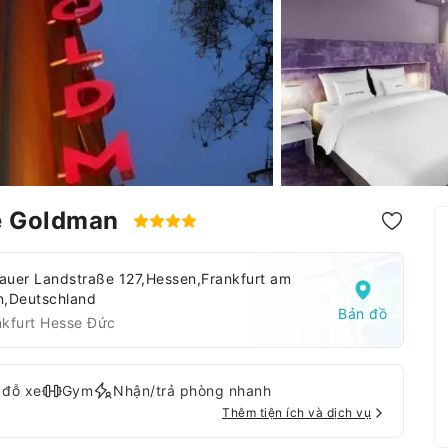
he Goldman
auer Landstraße 127,Hessen,Frankfurt am
n,Deutschland
Bản đồ
nkfurt Hesse Đức
 đỗ xe
Gym
Nhận/trả phòng nhanh
Thêm tiện ích và dịch vụ