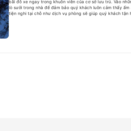
bãi đỗ xe ngay trong khuôn viên của cơ sở lưu trú. Vào nhữn
lò sưởi trong nhà để đảm bảo quý khách luôn cảm thấy ấm 
tiện nghi tại chỗ như dịch vụ phòng sẽ giúp quý khách tận 
lưu trú cấm hút thuốc hoàn toàn. Để đảm bảo mức thư giãn t
được trang bị mọi tiện nghi cơ bản, tạo nên trải nghiệm lư
tận hưởng các hoạt động giải trí với tiện ích phát video t
đảm bảo đáp ứng mọi nhu cầu giải trí.Trong một số phòng, 
cà phê hoặc trà theo ý muốn. Phòng tắm trong một số phò
để đảm bảo sự thoải mái cho quý khách. Mỗi buổi sáng tại
tự làm hảo hạng sẽ bắt đầu ngày mới. Trải nghiệm một buổi
một đêm vui chơi giải trí với các tiện nghi giải trí của cơ sở l