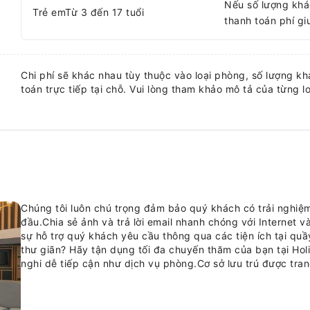
Nếu số lượng khá
Trẻ emTừ 3 đến 17 tuổi
thanh toán phí g
Chi phí sẽ khác nhau tùy thuộc vào loại phòng, số lượng khá
toán trực tiếp tại chỗ. Vui lòng tham khảo mô tả của từng lo
Chúng tôi luôn chú trọng đảm bảo quý khách có trải nghiệm
đầu.Chia sẻ ảnh và trả lời email nhanh chóng với Internet v
sự hỗ trợ quý khách yêu cầu thông qua các tiện ích tại quầ
thư giãn? Hãy tận dụng tối đa chuyến thăm của bạn tại Holi
nghi dễ tiếp cận như dịch vụ phòng.Cơ sở lưu trú được tran
giấc ngủ ngon cho khách. Nhiều phòng tại Holiday Inn Exp
không khí hoặc dịch vụ cung cấp và làm sạch đồ vải để đá
Hiểu được tầm quan trọng của tiện nghi phòng tắm trong vi