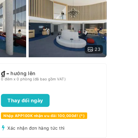
23
₫
-
hướng lên
0 đêm x 0 phòng (đã bao gồm VAT)
Thay đổi ngày
Nhập APP100K nhận ưu đãi 100,000đ! (*)
Xác nhận đơn hàng tức thì