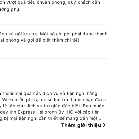
ch vượt quá tiêu chuẩn phòng, quý khách cần
iường phụ.
ch và gói lưu trú. Một số chi phí phải được thanh
ại phòng và gói để biết thêm chi tiết.
 thoải mái qua các dịch vụ và tiện nghi hàng
à Wi-Fi miễn phí tại cơ sở lưu trú. Luôn nhận được
y lễ tân như dịch vụ trợ giúp đặc biệt. Bạn muốn
day Inn Express Heilbronn By IHG với các tiện
g bị mọi tiện nghi cần thiết để mang đến một
ress Heilbronn By IHG được trang bị máy điều hòa
Thêm giới thiệu
p ứng nhu cầu và sự thoải mái của quý khách.
ệc nâng cao sự hài lòng của khách, cơ sở lưu trú