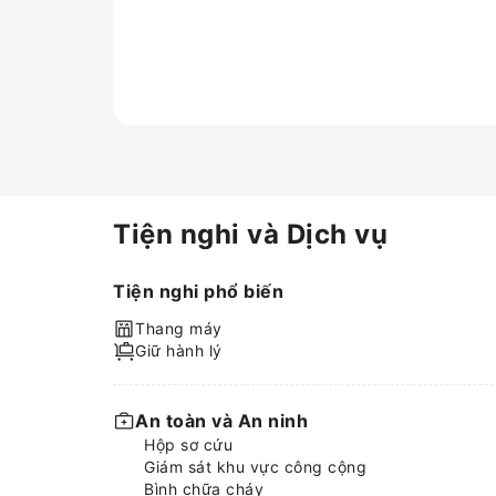
hoặc máy sấy tóc trong một số
phòng. Bắt đầu kỳ nghỉ của
bạn một cách đầy cảm hứng.
Tại Holiday Inn Express
Heilbronn By IHG, buổi sáng
của bạn được chào đón bằng
bữa sáng thú vị, miễn phí.
Tiện nghi và Dịch vụ
Tiện nghi phổ biến
Thang máy
Giữ hành lý
An toàn và An ninh
Hộp sơ cứu
Giám sát khu vực công cộng
Bình chữa cháy