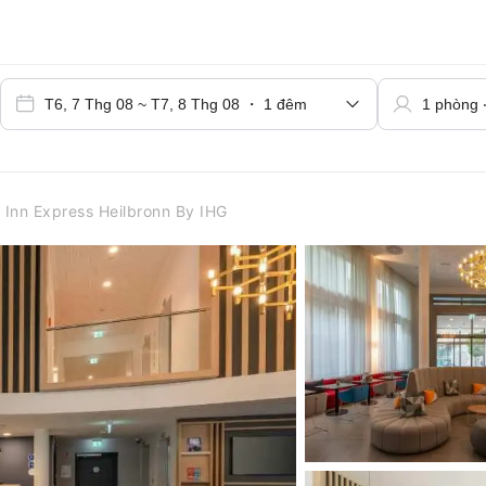
 Inn Express Heilbronn By IHG