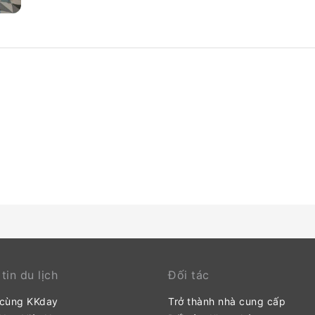
này cung cấp áo choàng tắm, khăn tắm hoặc máy sấy tóc t
cách đầy cảm hứng. Tại Holiday Inn Express Heilbronn By
sáng thú vị, miễn phí.
tin du lịch
Đối tác
 cùng KKday
Trở thành nhà cung cấp