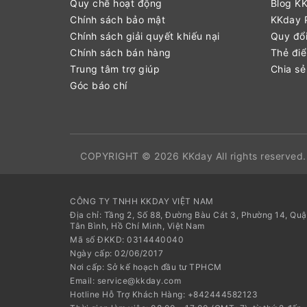
Quy chế hoạt động
Blog K
Chính sách bảo mật
KKday P
Chính sách giải quyết khiếu nại
Quy đổi
Chính sách bán hàng
Thẻ đi
Trung tâm trợ giúp
Chia sẻ
Góc báo chí
COPYRIGHT © 2026 KKday All rights reserved.
CÔNG TY TNHH KKDAY VIỆT NAM
Địa chỉ: Tầng 2, Số 88, Đường Bàu Cát 3, Phường 14, Qu
Tân Bình, Hồ Chí Minh, Việt Nam
Mã số ĐKKD: 0314440040
Ngày cấp: 02/06/2017
Nơi cấp: Sở kế hoạch đầu tư TPHCM
Email: service@kkday.com
Hotline Hỗ Trợ Khách Hàng: +842444582123