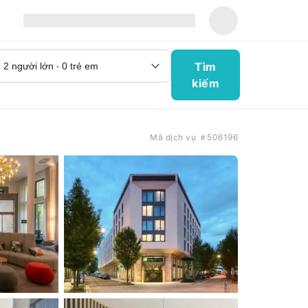
Tìm
kiếm
Mã dịch vụ ＃506196