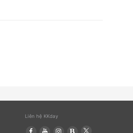
rong một số phòng. Bắt đầu kỳ nghỉ của bạn một
 IHG, buổi sáng của bạn được chào đón bằng bữa
Liên hệ KKday