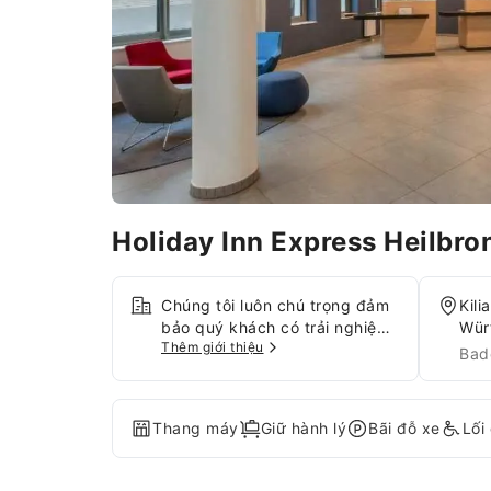
Holiday Inn Express Heilbr
Chúng tôi luôn chú trọng đảm
Kili
bảo quý khách có trải nghiệm
Wür
Thêm giới thiệu
thoải mái qua các dịch vụ và
Bad
tiện nghi hàng đầu.Chia sẻ ảnh
và trả lời email nhanh chóng
với Internet và Wi-Fi miễn phí
Thang máy
Giữ hành lý
Bãi đỗ xe
Lối
tại cơ sở lưu trú. Luôn nhận
được sự hỗ trợ quý khách yêu
cầu thông qua các tiện ích tại