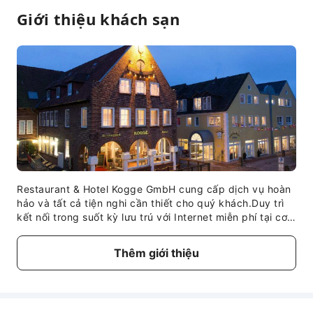
Giới thiệu khách sạn
Restaurant & Hotel Kogge GmbH cung cấp dịch vụ hoàn
hảo và tất cả tiện nghi cần thiết cho quý khách.Duy trì
kết nối trong suốt kỳ lưu trú với Internet miễn phí tại cơ
sở lưu trú.Có bãi đỗ xe miễn phí cho khách.Nhân viên
quầy lễ tân tại cơ sở lưu trú có cung cấp dịch vụ hỗ trợ
Thêm giới thiệu
để đảm bảo mang đến sự hài lòng cho quý khách. Hãy
sử dụng dịch vụ giặt là ngay trong khuôn viên để giữ
cho trang phục du lịch yêu thích của quý khách luôn
sạch sẽ và thơm tho.Các tiện nghi trong phòng, bao gồm