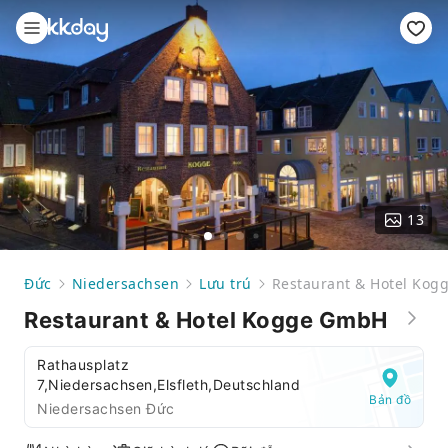
13
Đức
Niedersachsen
Lưu trú
Restaurant & Hotel Ko
Restaurant & Hotel Kogge GmbH
Rathausplatz
7,Niedersachsen,Elsfleth,Deutschland
Bản đồ
Niedersachsen Đức