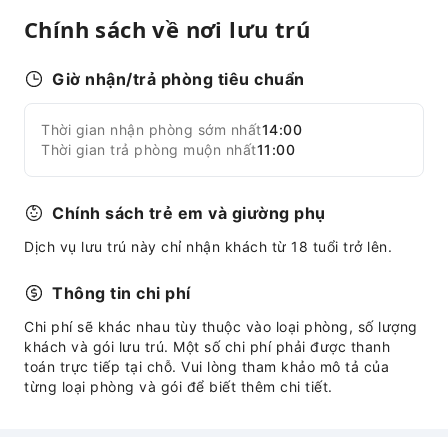
Chính sách về nơi lưu trú
Giữ hành lý
An toàn và An ninh
Giờ nhận/trả phòng tiêu chuẩn
Hộp sơ cứu
Thời gian nhận phòng sớm nhất
14:00
Mở rộng tất cả
Thời gian trả phòng muộn nhất
11:00
Chính sách trẻ em và giường phụ
Dịch vụ lưu trú này chỉ nhận khách từ 18 tuổi trở lên.
Thông tin chi phí
Chi phí sẽ khác nhau tùy thuộc vào loại phòng, số lượng
khách và gói lưu trú. Một số chi phí phải được thanh
toán trực tiếp tại chỗ. Vui lòng tham khảo mô tả của
từng loại phòng và gói để biết thêm chi tiết.