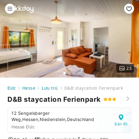
23
Đức
Hesse
Lưu trú
D&B staycation Ferienpark
D&B staycation Ferienpark
12 Sengelsberger
Weg,Hessen,Niedenstein,Deutschland
Bản đồ
Hesse Đức