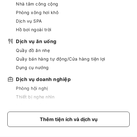
Nhà tắm công cộng
Phòng xông hơi khô
Dịch vụ SPA
Hồ bơi ngoài trời
Dịch vụ ăn uống
Quầy đồ ăn nhẹ
Quầy bán hàng tự động/Cửa hàng tiện lợi
Dụng cụ nướng
Dịch vụ doanh nghiệp
Phòng hội nghị
Thiết bị nghe nhìn
Máy tính để bàn
Cơ sở vật chất dành cho trẻ em
Thêm tiện ích và dịch vụ
Bữa ăn cho trẻ em
Công viên giải trí dành cho trẻ em