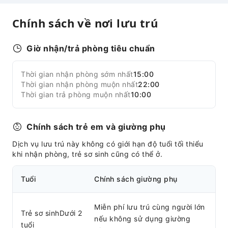
Tiện nghi thể thao
Chính sách về nơi lưu trú
Đi bộ đường dài
Cưỡi ngựa
Giờ nhận/trả phòng tiêu chuẩn
Sân quần vợt
Thời gian nhận phòng sớm nhất
15:00
Tiện nghi khu vực chung
Mở rộng tất cả
Thời gian nhận phòng muộn nhất
22:00
Wi-Fi công cộng
Thời gian trả phòng muộn nhất
10:00
Vườn
Bếp dùng chung
Chính sách trẻ em và giường phụ
Máy bán hàng tự động
Dịch vụ lưu trú này không có giới hạn độ tuổi tối thiểu
Khu vực hút thuốc
khi nhận phòng, trẻ sơ sinh cũng có thể ở.
Bãi đỗ xe
Tuổi
Chính sách giường phụ
Trạm sạc xe điện
Khu vực dành cho thú cưng (không cần dây dắt)
Miễn phí lưu trú cùng người lớn
Bát cho thú cưng
Trẻ sơ sinhDưới 2
nếu không sử dụng giường
Khu vực đậu xe đạp
tuổi