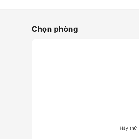
được trang bị mọi tiện nghi
cần thiết để mang đến một
giấc ngủ ngon cho khách. Một
số phòng có các tiện ích giải
trí ngay trong phòng như phát
Chọn phòng
video trong phòng, báo hằng
ngày hoặc TV. Các phòng tại
cơ sở lưu trú có cung cấp
nước uống. Một số phòng có
máy pha trà và cà phê.
Hãy thử 