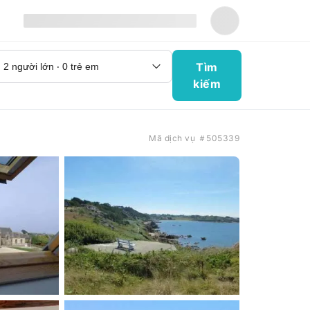
Tìm
kiếm
Mã dịch vụ ＃505339