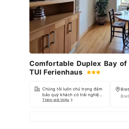
Comfortable Duplex Bay of 
TUI Ferienhaus
Chúng tôi luôn chú trọng đảm
Bre
bảo quý khách có trải nghiệm
Bre
Thêm giới thiệu
thoải mái qua các dịch vụ và
tiện nghi hàng đầu.Chia sẻ ảnh
và trả lời email nhanh chóng
với Internet và Wi-Fi miễn phí
tại cơ sở lưu trú. Cơ sở lưu trú