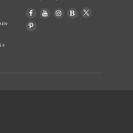
ezio
OLs