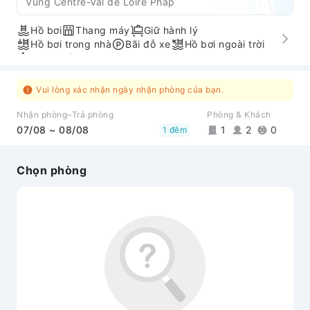
Vùng Centre-Val de Loire Pháp
Hồ bơi
Thang máy
Giữ hành lý
Hồ bơi trong nhà
Bãi đỗ xe
Hồ bơi ngoài trời
Nhận/trả phòng nhanh
Lối đi phù hợp cho người khuyết tật
Vui lòng xác nhận ngày nhận phòng của bạn.
Nhận phòng–Trả phòng
Phòng & Khách
07/08 ~ 08/08
1
2
0
1 đêm
Chọn phòng