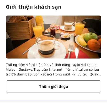
Giới thiệu khách sạn
Trải nghiệm vô số tiện ích và tính năng tuyệt vời tại La
Maison Gustave.Truy cập Internet miễn phí tại cơ sở lưu
trú để đảm bảo luôn kết nối trong suốt kỳ lưu trú. Quầy
lễ tân có cung cấp dịch vụ trợ giúp đặc biệt để luôn sẵn
sàng đáp ứng yêu cầu của quý khách. Trong những
Thêm giới thiệu
ngày và buổi tối nhàn nhã, các tiện nghi tại chỗ như dịch
vụ phòng sẽ giúp quý khách tận hưởng trọn vẹn kỳ nghỉ
của mình.Đây là cơ sở lưu trú cấm hút thuốc hoàn toàn.
Để đảm bảo mức thư giãn tối đa, các phòng nghỉ có