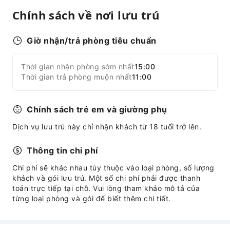
Nhận/trả phòng nhanh
Chính sách về nơi lưu trú
An toàn và An ninh
Giờ nhận/trả phòng tiêu chuẩn
Hộp sơ cứu
Giám sát khu vực công cộng
Thời gian nhận phòng sớm nhất
15:00
Mở rộng tất cả
Bình chữa cháy
Thời gian trả phòng muộn nhất
11:00
Thiết bị báo khói
Chính sách trẻ em và giường phụ
Dịch vụ lưu trú này chỉ nhận khách từ 18 tuổi trở lên.
Thông tin chi phí
Chi phí sẽ khác nhau tùy thuộc vào loại phòng, số lượng
khách và gói lưu trú. Một số chi phí phải được thanh
toán trực tiếp tại chỗ. Vui lòng tham khảo mô tả của
từng loại phòng và gói để biết thêm chi tiết.