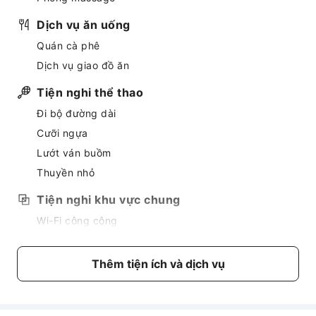
Dịch vụ ăn uống
Quán cà phê
Dịch vụ giao đồ ăn
Tiện nghi thể thao
Đi bộ đường dài
Cưỡi ngựa
Lướt ván buồm
Thuyền nhỏ
Tiện nghi khu vực chung
Wi-Fi công cộng
Bãi đỗ xe
Truy cập Internet
Thêm tiện ích và dịch vụ
Dịch vụ quầy lễ tân
Giữ hành lý