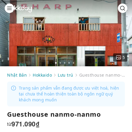
5
Go
Go
Go
Go
Go
to
to
to
to
to
Nhật Bản
Hokkaido
Lưu trú
Guesthouse nanmo-nanmo
slide
slide
slide
slide
slide
1
2
3
4
5
Trang sản phẩm vẫn đang được ưu việt hoá, hiện
tại chưa thể hoàn thiện toàn bộ ngôn ngữ quý
khách mong muốn
Guesthouse nanmo-nanmo
971.090
₫
từ