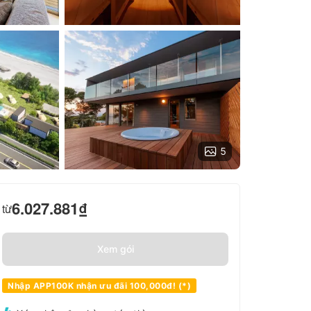
5
6.027.881
₫
từ
Xem gói
Nhập APP100K nhận ưu đãi 100,000đ! (*)