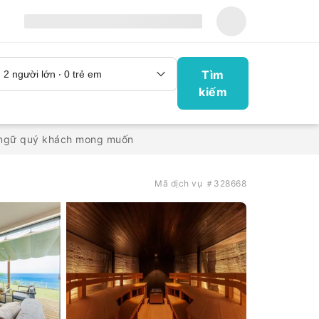
Tìm
kiếm
n ngữ quý khách mong muốn
Mã dịch vụ ＃328668