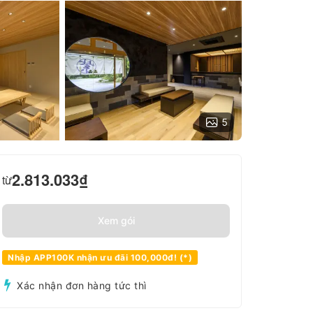
5
2.813.033
₫
từ
Xem gói
Nhập APP100K nhận ưu đãi 100,000đ! (*)
Xác nhận đơn hàng tức thì