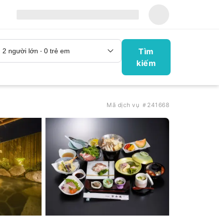
Tìm
kiếm
Mã dịch vụ ＃241668