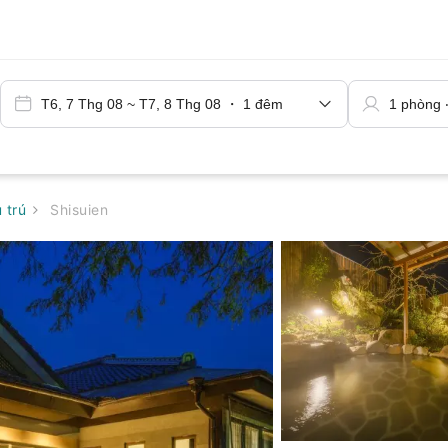
 trú
Shisuien