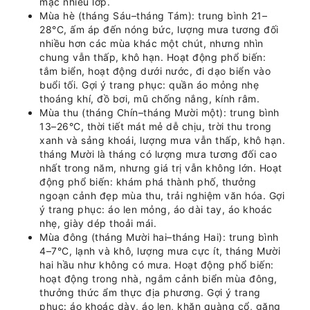
mặc nhiều lớp.
Mùa hè (tháng Sáu–tháng Tám): trung bình 21–
28°C, ấm áp đến nóng bức, lượng mưa tương đối
nhiều hơn các mùa khác một chút, nhưng nhìn
chung vẫn thấp, khô hạn. Hoạt động phổ biến:
tắm biển, hoạt động dưới nước, đi dạo biển vào
buổi tối. Gợi ý trang phục: quần áo mỏng nhẹ
thoáng khí, đồ bơi, mũ chống nắng, kính râm.
Mùa thu (tháng Chín–tháng Mười một): trung bình
13–26°C, thời tiết mát mẻ dễ chịu, trời thu trong
xanh và sảng khoái, lượng mưa vẫn thấp, khô hạn.
tháng Mười là tháng có lượng mưa tương đối cao
nhất trong năm, nhưng giá trị vẫn không lớn. Hoạt
động phổ biến: khám phá thành phố, thưởng
ngoạn cảnh đẹp mùa thu, trải nghiệm văn hóa. Gợi
ý trang phục: áo len mỏng, áo dài tay, áo khoác
nhẹ, giày dép thoải mái.
Mùa đông (tháng Mười hai–tháng Hai): trung bình
4–7°C, lạnh và khô, lượng mưa cực ít, tháng Mười
hai hầu như không có mưa. Hoạt động phổ biến:
hoạt động trong nhà, ngắm cảnh biển mùa đông,
thưởng thức ẩm thực địa phương. Gợi ý trang
phục: áo khoác dày, áo len, khăn quàng cổ, găng