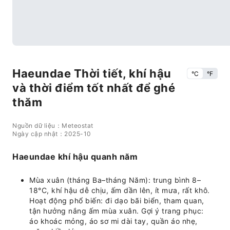
Haeundae Thời tiết, khí hậu
°C
°F
và thời điểm tốt nhất để ghé
thăm
Nguồn dữ liệu：Meteostat
Ngày cập nhật：2025-10
Haeundae khí hậu quanh năm
Mùa xuân (tháng Ba–tháng Năm): trung bình 8–
18°C, khí hậu dễ chịu, ấm dần lên, ít mưa, rất khô.
Hoạt động phổ biến: đi dạo bãi biển, tham quan,
tận hưởng nắng ấm mùa xuân. Gợi ý trang phục:
áo khoác mỏng, áo sơ mi dài tay, quần áo nhẹ,