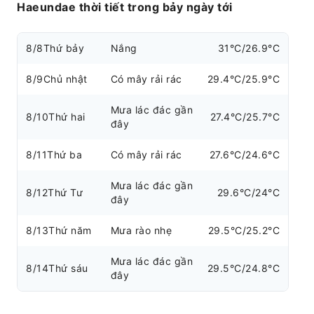
Haeundae thời tiết trong bảy ngày tới
8/8
Thứ bảy
Nắng
31°C/26.9°C
8/9
Chủ nhật
Có mây rải rác
29.4°C/25.9°C
Mưa lác đác gần
8/10
Thứ hai
27.4°C/25.7°C
đây
8/11
Thứ ba
Có mây rải rác
27.6°C/24.6°C
Mưa lác đác gần
8/12
Thứ Tư
29.6°C/24°C
đây
8/13
Thứ năm
Mưa rào nhẹ
29.5°C/25.2°C
Mưa lác đác gần
8/14
Thứ sáu
29.5°C/24.8°C
đây