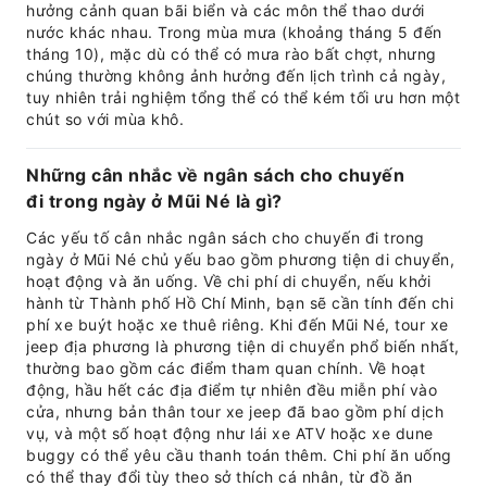
hưởng cảnh quan bãi biển và các môn thể thao dưới
nước khác nhau. Trong mùa mưa (khoảng tháng 5 đến
tháng 10), mặc dù có thể có mưa rào bất chợt, nhưng
chúng thường không ảnh hưởng đến lịch trình cả ngày,
tuy nhiên trải nghiệm tổng thể có thể kém tối ưu hơn một
chút so với mùa khô.
Những cân nhắc về ngân sách cho chuyến
đi trong ngày ở Mũi Né là gì?
Các yếu tố cân nhắc ngân sách cho chuyến đi trong
ngày ở Mũi Né chủ yếu bao gồm phương tiện di chuyển,
hoạt động và ăn uống. Về chi phí di chuyển, nếu khởi
hành từ Thành phố Hồ Chí Minh, bạn sẽ cần tính đến chi
phí xe buýt hoặc xe thuê riêng. Khi đến Mũi Né, tour xe
jeep địa phương là phương tiện di chuyển phổ biến nhất,
thường bao gồm các điểm tham quan chính. Về hoạt
động, hầu hết các địa điểm tự nhiên đều miễn phí vào
cửa, nhưng bản thân tour xe jeep đã bao gồm phí dịch
vụ, và một số hoạt động như lái xe ATV hoặc xe dune
buggy có thể yêu cầu thanh toán thêm. Chi phí ăn uống
có thể thay đổi tùy theo sở thích cá nhân, từ đồ ăn