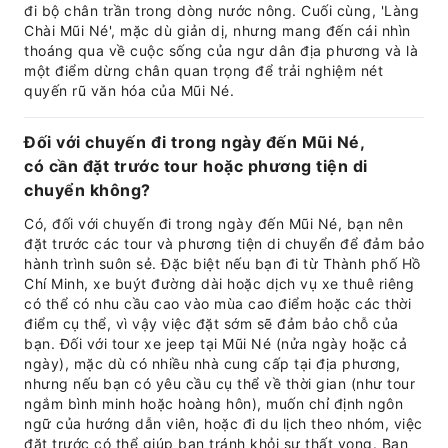
đi bộ chân trần trong dòng nước nông. Cuối cùng, 'Làng
Chài Mũi Né', mặc dù giản dị, nhưng mang đến cái nhìn
thoáng qua về cuộc sống của ngư dân địa phương và là
một điểm dừng chân quan trọng để trải nghiệm nét
quyến rũ văn hóa của Mũi Né.
Đối với chuyến đi trong ngày đến Mũi Né,
có cần đặt trước tour hoặc phương tiện di
chuyển không?
Có, đối với chuyến đi trong ngày đến Mũi Né, bạn nên
đặt trước các tour và phương tiện di chuyển để đảm bảo
hành trình suôn sẻ. Đặc biệt nếu bạn đi từ Thành phố Hồ
Chí Minh, xe buýt đường dài hoặc dịch vụ xe thuê riêng
có thể có nhu cầu cao vào mùa cao điểm hoặc các thời
điểm cụ thể, vì vậy việc đặt sớm sẽ đảm bảo chỗ của
bạn. Đối với tour xe jeep tại Mũi Né (nửa ngày hoặc cả
ngày), mặc dù có nhiều nhà cung cấp tại địa phương,
nhưng nếu bạn có yêu cầu cụ thể về thời gian (như tour
ngắm bình minh hoặc hoàng hôn), muốn chỉ định ngôn
ngữ của hướng dẫn viên, hoặc đi du lịch theo nhóm, việc
đặt trước có thể giúp bạn tránh khỏi sự thất vọng. Bạn