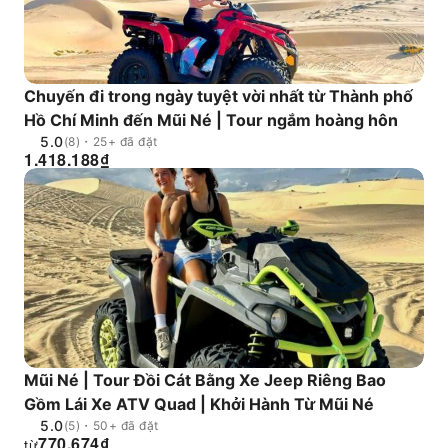
Chuyến đi trong ngày tuyệt vời nhất từ Thành phố
Hồ Chí Minh đến Mũi Né | Tour ngắm hoàng hôn
5.0
(8)・25+ đã đặt
1.418.188
₫
Mũi Né | Tour Đồi Cát Bằng Xe Jeep Riêng Bao
Gồm Lái Xe ATV Quad | Khởi Hành Từ Mũi Né
5.0
(5)・50+ đã đặt
770.674
₫
từ