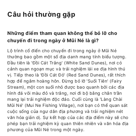
Câu hỏi thường gặp
Những điểm tham quan không thể bỏ lỡ cho
chuyến đi trong ngày ở Mũi Né là gì?
Lộ trình cổ điển cho chuyến đi trong ngày ở Mũi Né
thường bao gồm một số địa danh mang tính biểu tượng.
Đầu tiên là 'Đồi Cát Trắng' (White Sand Dunes), nơi có
cảnh quan ngoạn mục và trải nghiệm lái xe địa hình thú
vị. Tiếp theo là 'Đồi Cát Đỏ' (Red Sand Dunes), rất thích
hợp để ngắm hoàng hôn. Đừng bỏ lỡ 'Suối Tiên' (Fairy
Stream), một con suối nhỏ được bao quanh bởi các địa
hình đá vôi màu đỏ và trắng, nơi đi bộ bằng chân trần
mang lại trải nghiệm độc đáo. Cuối cùng là 'Làng Chài
Mũi Né' (Mui Ne Fishing Village), nơi bạn có thể quan sát
cuộc sống của ngư dân địa phương và trải nghiệm nét
văn hóa giản dị. Sự kết hợp của các địa điểm này sẽ cho
phép bạn trải nghiệm kỳ quan thiên nhiên và văn hóa địa
phương của Mũi Né trong một ngày.