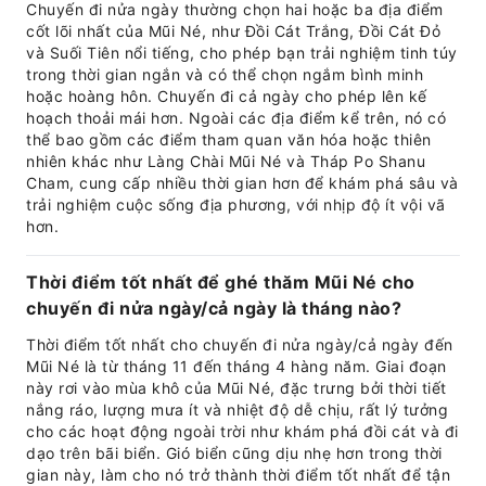
Chuyến đi nửa ngày thường chọn hai hoặc ba địa điểm
cốt lõi nhất của Mũi Né, như Đồi Cát Trắng, Đồi Cát Đỏ
và Suối Tiên nổi tiếng, cho phép bạn trải nghiệm tinh túy
trong thời gian ngắn và có thể chọn ngắm bình minh
hoặc hoàng hôn. Chuyến đi cả ngày cho phép lên kế
hoạch thoải mái hơn. Ngoài các địa điểm kể trên, nó có
thể bao gồm các điểm tham quan văn hóa hoặc thiên
nhiên khác như Làng Chài Mũi Né và Tháp Po Shanu
Cham, cung cấp nhiều thời gian hơn để khám phá sâu và
trải nghiệm cuộc sống địa phương, với nhịp độ ít vội vã
hơn.
Thời điểm tốt nhất để ghé thăm Mũi Né cho
chuyến đi nửa ngày/cả ngày là tháng nào?
Thời điểm tốt nhất cho chuyến đi nửa ngày/cả ngày đến
Mũi Né là từ tháng 11 đến tháng 4 hàng năm. Giai đoạn
này rơi vào mùa khô của Mũi Né, đặc trưng bởi thời tiết
nắng ráo, lượng mưa ít và nhiệt độ dễ chịu, rất lý tưởng
cho các hoạt động ngoài trời như khám phá đồi cát và đi
dạo trên bãi biển. Gió biển cũng dịu nhẹ hơn trong thời
gian này, làm cho nó trở thành thời điểm tốt nhất để tận