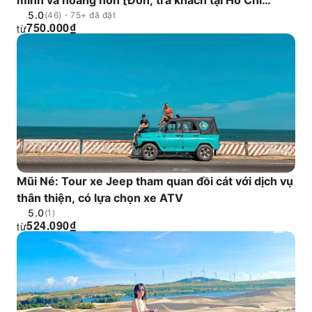
minh và hoàng hôn [Đón, trả khách tại Hồ Chí
5.0
Minh/ Nha Trang, Sử dụng phòng chờ]
(46)・75+ đã đặt
750.000
₫
từ
Mũi Né: Tour xe Jeep tham quan đồi cát với dịch vụ
thân thiện, có lựa chọn xe ATV
5.0
(1)
524.090
₫
từ