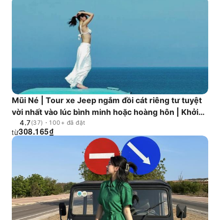
Mũi Né | Tour xe Jeep ngắm đồi cát riêng tư tuyệt
vời nhất vào lúc bình minh hoặc hoàng hôn | Khởi
4.7
hành từ Mũi Né
(37)・100+ đã đặt
308.165
₫
từ