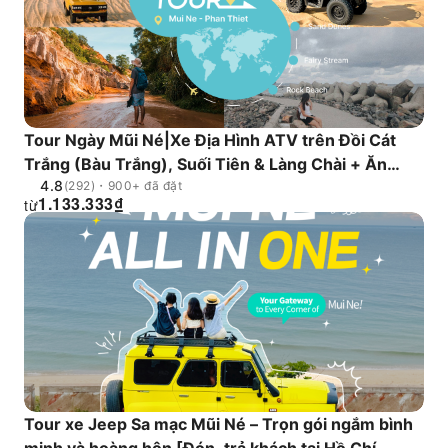
Tour Ngày Mũi Né|Xe Địa Hình ATV trên Đồi Cát
Trắng (Bàu Trắng), Suối Tiên & Làng Chài + Ăn
4.8
Trưa Hải Sản, Miễn Phí Đón Khách tại Khách Sạn
(292)・900+ đã đặt
1.133.333
₫
từ
Quận 1|Khởi hành từ Thành phố Hồ Chí Minh
Tour xe Jeep Sa mạc Mũi Né – Trọn gói ngắm bình