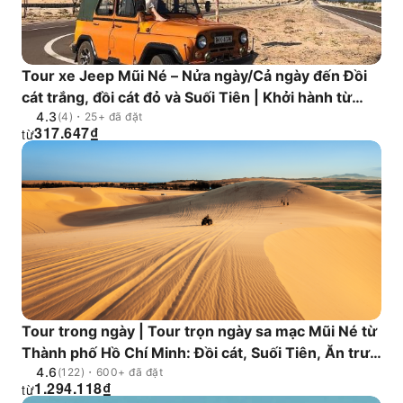
Tour xe Jeep Mũi Né – Nửa ngày/Cả ngày đến Đồi
cát trắng, đồi cát đỏ và Suối Tiên | Khởi hành từ
4.3
TP.HCM/Mũi Né
(4)・25+ đã đặt
317.647
₫
từ
Tour trong ngày | Tour trọn ngày sa mạc Mũi Né từ
Thành phố Hồ Chí Minh: Đồi cát, Suối Tiên, Ăn trưa
4.6
hải sản, Đón khách miễn phí tại khách sạn quận 1 &
(122)・600+ đã đặt
1.294.118
₫
từ
3, Sài Gòn | Việt Nam