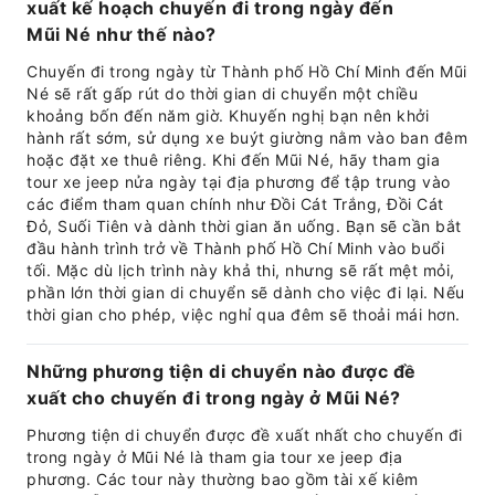
xuất kế hoạch chuyến đi trong ngày đến
Mũi Né như thế nào?
Chuyến đi trong ngày từ Thành phố Hồ Chí Minh đến Mũi
Né sẽ rất gấp rút do thời gian di chuyển một chiều
khoảng bốn đến năm giờ. Khuyến nghị bạn nên khởi
hành rất sớm, sử dụng xe buýt giường nằm vào ban đêm
hoặc đặt xe thuê riêng. Khi đến Mũi Né, hãy tham gia
tour xe jeep nửa ngày tại địa phương để tập trung vào
các điểm tham quan chính như Đồi Cát Trắng, Đồi Cát
Đỏ, Suối Tiên và dành thời gian ăn uống. Bạn sẽ cần bắt
đầu hành trình trở về Thành phố Hồ Chí Minh vào buổi
tối. Mặc dù lịch trình này khả thi, nhưng sẽ rất mệt mỏi,
phần lớn thời gian di chuyển sẽ dành cho việc đi lại. Nếu
thời gian cho phép, việc nghỉ qua đêm sẽ thoải mái hơn.
Những phương tiện di chuyển nào được đề
xuất cho chuyến đi trong ngày ở Mũi Né?
Phương tiện di chuyển được đề xuất nhất cho chuyến đi
trong ngày ở Mũi Né là tham gia tour xe jeep địa
phương. Các tour này thường bao gồm tài xế kiêm