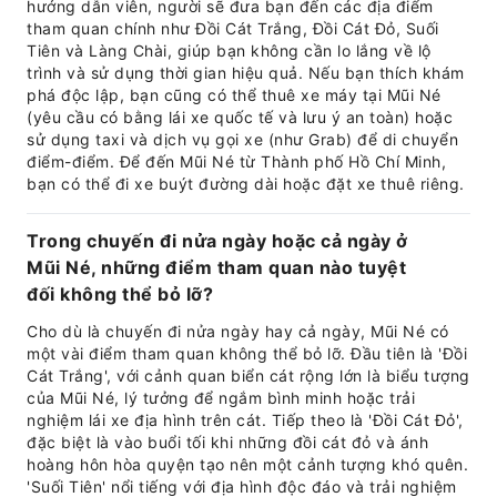
hướng dẫn viên, người sẽ đưa bạn đến các địa điểm
tham quan chính như Đồi Cát Trắng, Đồi Cát Đỏ, Suối
Tiên và Làng Chài, giúp bạn không cần lo lắng về lộ
trình và sử dụng thời gian hiệu quả. Nếu bạn thích khám
phá độc lập, bạn cũng có thể thuê xe máy tại Mũi Né
(yêu cầu có bằng lái xe quốc tế và lưu ý an toàn) hoặc
sử dụng taxi và dịch vụ gọi xe (như Grab) để di chuyển
điểm-điểm. Để đến Mũi Né từ Thành phố Hồ Chí Minh,
bạn có thể đi xe buýt đường dài hoặc đặt xe thuê riêng.
Trong chuyến đi nửa ngày hoặc cả ngày ở
Mũi Né, những điểm tham quan nào tuyệt
đối không thể bỏ lỡ?
Cho dù là chuyến đi nửa ngày hay cả ngày, Mũi Né có
một vài điểm tham quan không thể bỏ lỡ. Đầu tiên là 'Đồi
Cát Trắng', với cảnh quan biển cát rộng lớn là biểu tượng
của Mũi Né, lý tưởng để ngắm bình minh hoặc trải
nghiệm lái xe địa hình trên cát. Tiếp theo là 'Đồi Cát Đỏ',
đặc biệt là vào buổi tối khi những đồi cát đỏ và ánh
hoàng hôn hòa quyện tạo nên một cảnh tượng khó quên.
'Suối Tiên' nổi tiếng với địa hình độc đáo và trải nghiệm