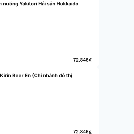
ên nướng Yakitori Hải sản Hokkaido
ỗ
72.846
₫
Kirin Beer En (Chi nhánh đô thị
72.846
₫