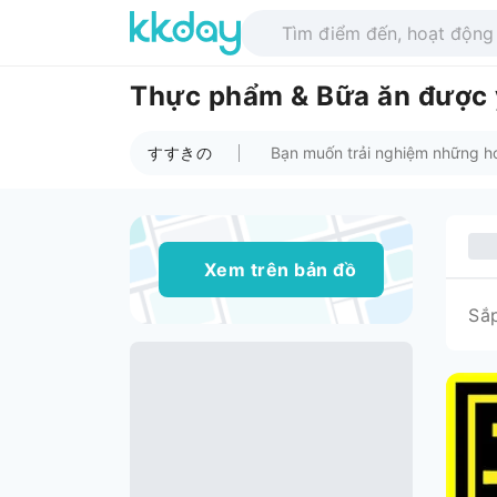
Thực phẩm & Bữa ăn được
すすきの
Xem trên bản đồ
Sắ