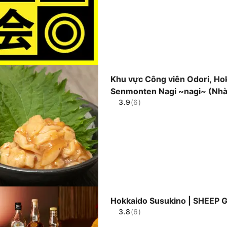
Khu vực Công viên Odori, Ho
Senmonten Nagi ~nagi~ (Nhà 
3.9
(6)
Chỉ đặt chỗ
Hokkaido Susukino | SHEEP 
3.8
(6)