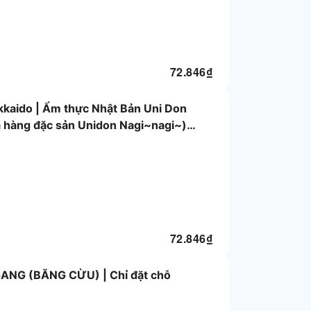
72.846
₫
kkaido | Ẩm thực Nhật Bản Uni Don
hàng đặc sản Unidon Nagi~nagi~) |
72.846
₫
GANG (BĂNG CỪU) | Chỉ đặt chỗ