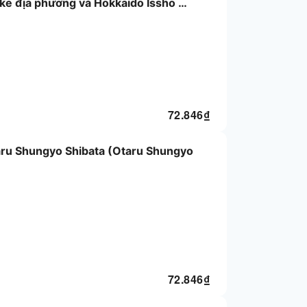
ke địa phương và Hokkaido Issho ~
72.846
₫
aru Shungyo Shibata (Otaru Shungyo
72.846
₫