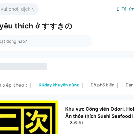
Tải ứ
 yêu thích ở すすきの
p xếp theo
:
KKday khuyên dùng
Độ phổ biến
Đán
|
|
|
Khu vực Công viên Odori, Ho
Ăn thỏa thích Sushi Seafood 
3.6
(5)
thỏa thích Oden giá 500 yên,
nhánh Sapporo Susukino) | C