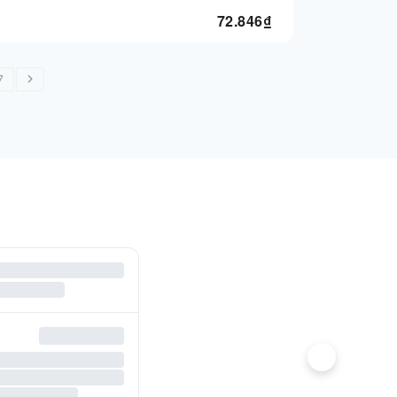
72.846
₫
7