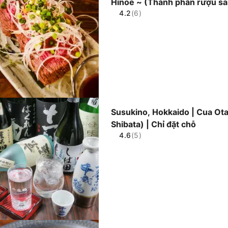
Hinoe ~ (Thành phần rượu sa
4.2
(6)
Hei ~) | Chỉ đặt chỗ
Susukino, Hokkaido | Cua Ot
Shibata) | Chỉ đặt chỗ
4.6
(5)