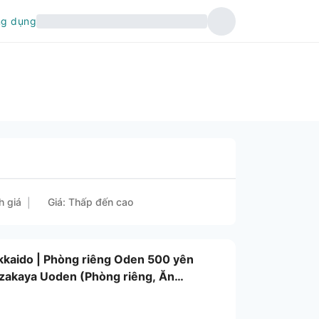
ng dụng
h giá
Giá: Thấp đến cao
|
kkaido | Phòng riêng Oden 500 yên
Izakaya Uoden (Phòng riêng, Ăn
 Sushi Seafood Izakaya Uoden Chi
hỉ đặt chỗ