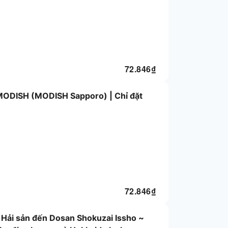
72.846
₫
 MODISH (MODISH Sapporo) | Chỉ đặt
72.846
₫
| Hải sản đến Dosan Shokuzai Issho ~