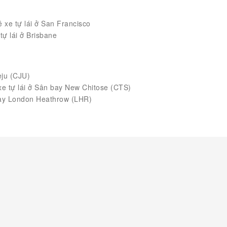
 xe tự lái ở San Francisco
tự lái ở Brisbane
eju (CJU)
e tự lái ở Sân bay New Chitose (CTS)
bay London Heathrow (LHR)