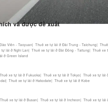
nternational Airport(PTK) thuê ô tô
hích và được đề xuất
 Đào Viên - Taoyuan
Thuê xe tự lái ở Đài Trung - Taichung
Thuê
 tự lái ở Nghi Lan
Thuê xe tự lái ở Đài Đông - Taitung
Thuê xe t
ái ở Green Island
Thuê xe tự lái ở Fukuoka
Thuê xe tự lái ở Tokyo
Thuê xe tự lái
ndai
Thuê xe tự lái ở Hakodate
Thuê xe tự lái ở Kobe
Thuê xe tự lái ở Busan
Thuê xe tự lái ở Incheon
Thuê xe tự lái