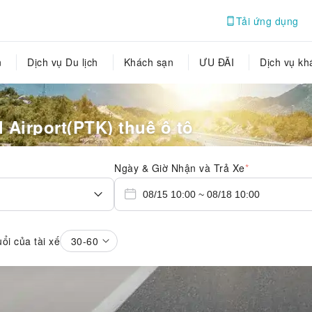
Tải ứng dụng
n
Dịch vụ Du lịch
Khách sạn
ƯU ĐÃI
Dịch vụ kh
 Airport(PTK) thuê ô tô
Ngày & Giờ Nhận và Trả Xe
*
uổi của tài xế
30-60