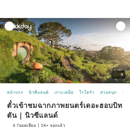
unread
notifications
9
หน้าแรก
นิวซีแลนด์
เกาะเหนือ
โรโตรัว
สวนสนุก
ตั๋วเข้าชมฉากภาพยนตร์เดอะฮอบบิทตัน | นิวซีแลนด์
ตั๋วเข้าชมฉากภาพยนตร์เดอะฮอบบิท
ตัน | นิวซีแลนด์
4.7
ยอดเยี่ยม
1K+ จองแล้ว