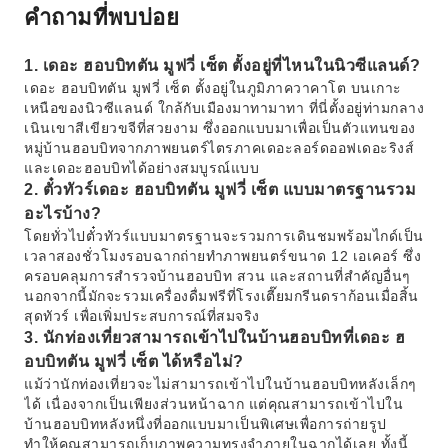
คำถามที่พบบ่อย
1. เดอะ ฮอบบิทตัน มูฟวี่ เซ็ต ตั้งอยู่ที่ไหนในนิวซีแลนด์?
เดอะ ฮอบบิทตัน มูฟวี่ เซ็ต ตั้งอยู่ในภูมิภาควาคาโต บนเกาะ
เหนือของนิวซีแลนด์ ใกล้กับเมืองมาทามาทา ที่นี่ตั้งอยู่ท่ามกลาง
เนินเขาสีเขียวขจีที่สวยงาม ซึ่งออกแบบมาเพื่อเป็นตัวแทนของ
หมู่บ้านฮอบบิทจากภาพยนตร์ไตรภาคเดอะลอร์ดออฟเดอะริงส์
และเดอะฮอบบิทได้อย่างสมบูรณ์แบบ
2. ตั๋วทัวร์เดอะ ฮอบบิทตัน มูฟวี่ เซ็ต แบบมาตรฐานรวม
อะไรบ้าง?
โดยทั่วไปตั๋วทัวร์แบบมาตรฐานจะรวมการเดินชมพร้อมไกด์เป็น
เวลาสองชั่วโมงรอบฉากถ่ายทำภาพยนตร์ขนาด 12 เอเคอร์ ซึ่ง
ครอบคลุมการสำรวจบ้านฮอบบิท สวน และสถานที่สำคัญอื่นๆ
นอกจากนี้มักจะรวมเครื่องดื่มฟรีที่โรงเตี๊ยมกรีนดราก้อนเมื่อสิ้น
สุดทัวร์ เพื่อเพิ่มประสบการณ์ที่สมจริง
3. นักท่องเที่ยวสามารถเข้าไปในบ้านฮอบบิทที่เดอะ ฮ
อบบิทตัน มูฟวี่ เซ็ต ได้หรือไม่?
แม้ว่านักท่องเที่ยวจะไม่สามารถเข้าไปในบ้านฮอบบิทหลังเล็กๆ
ได้ เนื่องจากเป็นเพียงส่วนหน้าฉาก แต่คุณสามารถเข้าไปใน
บ้านฮอบบิทหลังหนึ่งที่ออกแบบมาเป็นพิเศษเพื่อการถ่ายรูป
ทำให้คุณสามารถเก็บภาพความทรงจำภายในฉากได้เลย ทั้งนี้