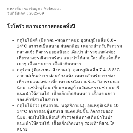
แหล่งที่มาของข้อมูล：Meteostat
วันที่อัปเดต：2025-09
โรโตรัว สภาพอากาศตลอดทั้งปี
ฤดูใบไม้ผลิ (มีนาคม–พฤษภาคม): อุณหภูมิเฉลี่ย 8.8–
14°C อากาศเย็นสบาย ฝนตกน้อย เหมาะสำหรับกิจกรรม
กลางแจ้ง กิจกรรมยอดนิยม: เดินป่า สำรวจแหล่งท่อง
เที่ยวทางธรณีความร้อน แนะนำให้สวมใส่: เสื้อแจ็กเก็ต
เบาๆ เสื้อแขนยาว เสื้อผ้ากันหนาว
ฤดูร้อน (มิถุนายน–สิงหาคม): อุณหภูมิเฉลี่ย 7.4–8.8°C
อากาศเย็นสบาย ค่อนข้างแห้ง เหมาะสำหรับการท่อง
เที่ยวชมแหล่งท่องเที่ยวทางธรณีความร้อน กิจกรรมยอด
นิยม: แช่น้ำพุร้อน เยี่ยมชมหมู่บ้านวัฒนธรรมชาวเมารี
แนะนำให้สวมใส่: เสื้อแจ็กเก็ตกันหนาว เสื้อแขนยาว
รองเท้าที่สวมใส่สบาย
ฤดูใบไม้ร่วง (กันยายน–พฤศจิกายน): อุณหภูมิเฉลี่ย 10–
14°C อากาศอบอุ่นสบาย ฝนตกเพิ่มขึ้น กิจกรรมยอด
นิยม: ชมใบไม้เปลี่ยนสี สำรวจเส้นทางเดินป่าในป่า
แนะนำให้สวมใส่: เสื้อแจ็กเก็ตเบาๆ รองเท้าที่สวมใส่
สบาย