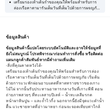
เตรียมรองเท้าเต้นรำของคุณให้พร้อมสำหรับการ
ล่องเรือคาตามารันเต็มวันที่เต็มไปด้วยการผจญภัย
เริ่มต้นด้วยการแวะพักผ่อนอาบแดดที่หาดทรายขาว
ของเกาะไม้ไผ่ จากนั้นรับประทานอาหารกลางวันที่
เกาะพีพี ดอน ถ่ายภาพสวยๆ ที่ทะเลสาบปิเลห์ – น้ำ
ทะเลสีมรกต หน้าผาหินปูน – และถ้ำไวกิ้ง นอกจาก
ข้อมูลสินค้า
นี้ยังมีจุดแวะดำน้ำตื้น แวะชายหาดที่อ่าวมาหยา
ก่อนจะจอดเทียบท่าใกล้เกาะไม้ตอนเพื่อชม
ข้อมูลสินค้านี้แปลโดยระบบอัตโนมัติและอาจให้ข้อมูลที่
พระอาทิตย์ตกดินจากมุมสูง ปิดท้ายวันของคุณด้วย
ยังไม่สมบูรณ์ โปรดพิจารณาก่อนทำการสั่งซื้อ หรือติดต่อ
อาหารค่ำแบบบาร์บีคิวสุดมันส์ ดนตรี และการ
แผนกลูกค้าสัมพันธ์หากมีคำถามเพิ่มเติม
เต้นรำขณะล่องเรือกลับฝั่ง
-สิ่งที่คุณคาดหวังได้-
เตรียมรองเท้าเต้นรำของคุณให้พร้อมสำหรับการล่อง
เรือคาตามารันเต็มวันที่เต็มไปด้วยการผจญภัย เริ่มต้น
ด้วยการแวะพักผ่อนอาบแดดที่หาดทรายขาวของเกาะ
ไม้ไผ่ จากนั้นรับประทานอาหารกลางวันที่เกาะพีพี ดอน
ถ่ายภาพสวยๆ ที่ทะเลสาบปิเลห์ – น้ำทะเลสีมรกต
หน้าผาหินปูน – และถ้ำไวกิ้ง นอกจากนี้ยังมีจุดแวะดำน้ำ
ตื้น แวะชายหาดที่อ่าวมาหยา ก่อนจะจอดเทียบท่าใกล้