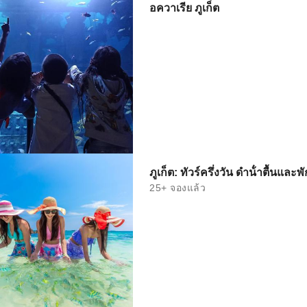
อควาเรีย ภูเก็ต
ภูเก็ต: ทัวร์ครึ่งวัน ดําน้ําตื้นและพ
25+ จองแล้ว