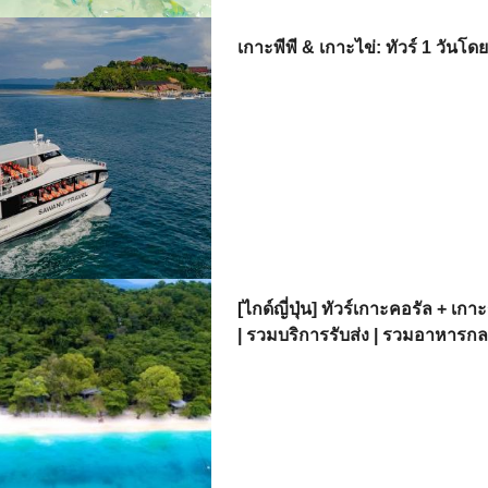
เกาะพีพี & เกาะไข่: ทัวร์ 1 วัน
[ไกด์ญี่ปุ่น] ทัวร์เกาะคอรัล + เก
| รวมบริการรับส่ง | รวมอาหารกล