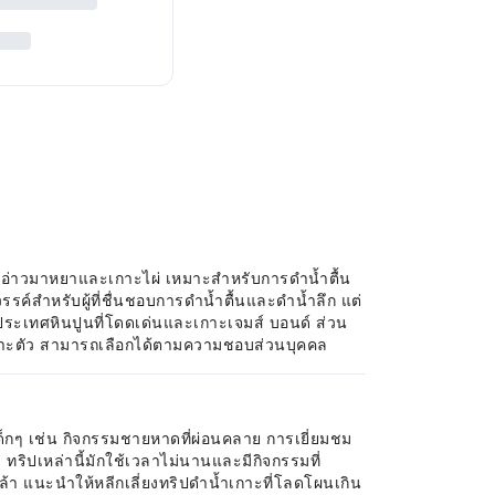
สของอ่าวมาหยาและเกาะไผ่ เหมาะสำหรับการดำน้ำตื้น
รค์สำหรับผู้ที่ชื่นชอบการดำน้ำตื้นและดำน้ำลึก แต่
ิประเทศหินปูนที่โดดเด่นและเกาะเจมส์ บอนด์ ส่วน
์เฉพาะตัว สามารถเลือกได้ตามความชอบส่วนบุคคล
ด็กๆ เช่น กิจกรรมชายหาดที่ผ่อนคลาย การเยี่ยมชม
 ทริปเหล่านี้มักใช้เวลาไม่นานและมีกิจกรรมที่
้า แนะนำให้หลีกเลี่ยงทริปดำน้ำเกาะที่โลดโผนเกิน