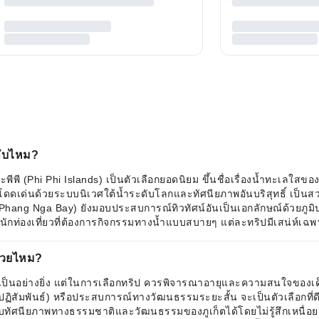
ลับไหม?
าะพีพี (Phi Phi Islands) เป็นตัวเลือกยอดนิยม ขึ้นชื่อเรื่องน้ำทะเลใ
โดดเด่นด้วยระบบนิเวศใต้น้ำระดับโลกและทัศนียภาพอันบริสุทธิ์ เป็นสวร
า (Phang Nga Bay) ยังมอบประสบการณ์ทิวทัศน์อันเป็นเอกลักษณ์ด้วยภูม
หรับนักท่องเที่ยวที่ต้องการกิจกรรมทางน้ำแบบสบายๆ แต่ละทริปมีเสน่ห
ด้วยไหม?
กๆ เป็นอย่างยิ่ง แต่ในการเลือกทริป ควรพิจารณาอายุและความสนใจของเ
มีปฏิสัมพันธ์) หรือประสบการณ์ทางวัฒนธรรมระยะสั้น จะเป็นตัวเลือกที่ดี
บทัศนียภาพทางธรรมชาติและวัฒนธรรมของภูเก็ตได้โดยไม่รู้สึกเหนื่อยล