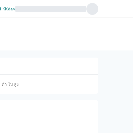
 KKday
 ต่ำ ไป สูง