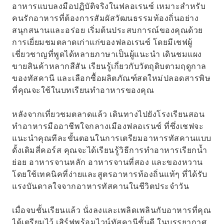
อาหารแบบลงมือปฏิบัติจริงในฟลอเรนซ์ เหมาะสำหรับ
คนรักอาหารที่ต้องการสัมผัสวัฒนธรรมท้องถิ่นอย่าง
สนุกสนานและอร่อย เริ่มต้นประสบการณ์ของคุณด้วย
การเยี่ยมชมตลาดเก่าแก่ของฟลอเรนซ์ โดยมีเชฟผู้
เชี่ยวชาญที่พูดได้หลายภาษาเป็นผู้แนะนำ เดินชมแผง
ขายสินค้าหลากสีสัน เรียนรู้เกี่ยวกับวัตถุดิบตามฤดูกาล
ของทัสคานี และเลือกซื้อผลิตภัณฑ์สดใหม่ปลอดสารพิษ
ที่คุณจะใช้ในบทเรียนทำอาหารของคุณ
หลังจากเที่ยวชมตลาดแล้ว เดินทางไปยังโรงเรียนสอน
ทำอาหารมืออาชีพใจกลางเมืองฟลอเรนซ์ ที่ซึ่งเชฟจะ
แนะนำคุณทีละขั้นตอนในการเตรียมอาหารทัสคานแบบ
ดั้งเดิมสี่คอร์ส คุณจะได้เรียนรู้วิธีการทำอาหารเรียกน้ำ
ย่อย อาหารจานหลัก อาหารจานที่สอง และของหวาน
โดยใช้เทคนิคที่ง่ายและสูตรอาหารท้องถิ่นแท้ๆ ที่ได้รับ
แรงบันดาลใจจากอาหารทัสคานในชีวิตประจำวัน
เมื่อจบชั้นเรียนแล้ว นั่งลงและเพลิดเพลินกับอาหารที่คุณ
ได้เตรียมไว้ เสิร์ฟพร้อมไวน์ทัสคานีชั้นดี ในบรรยากาศ