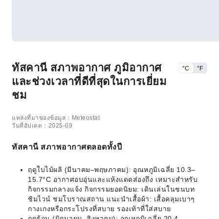
ทัสคานี สภาพอากาศ ภูมิอากาศ
°C
°F
และช่วงเวลาที่ดีที่สุดในการเยี่ยม
ชม
แหล่งที่มาของข้อมูล：Meteostat
วันที่อัปเดต：2025-09
ทัสคานี สภาพอากาศตลอดทั้งปี
ฤดูใบไม้ผลิ (มีนาคม–พฤษภาคม): อุณหภูมิเฉลี่ย 10.3–
15.7°C อากาศอบอุ่นและแห้งแดดส่องถึง เหมาะสำหรับ
กิจกรรมกลางแจ้ง กิจกรรมยอดนิยม: เดินเล่นในชนบท
ชิมไวน์ ชมโบราณสถาน แนะนำเสื้อผ้า: เสื้อคลุมเบาๆ
กางเกงหรือกระโปรงที่สบาย รองเท้าที่ใส่สบาย
ฤดูร้อน (มิถุนายน–สิงหาคม): อุณหภูมิเฉลี่ย 20.4–