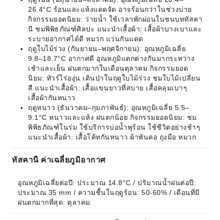
26.4°C ร้อนและแห้งแดดจัด อาจร้อนกว่าในช่วงบ่าย
กิจกรรมยอดนิยม: ว่ายน้ำ ใช้เวลาพักผ่อนในชนบททัสคา
นี ชมพิพิธภัณฑ์ศิลปะ แนะนำเสื้อผ้า: เสื้อผ้าบางเบาและ
ระบายอากาศได้ดี หมวก แว่นกันแดด
ฤดูใบไม้ร่วง (กันยายน–พฤศจิกายน): อุณหภูมิเฉลี่ย
9.8–18.7°C อากาศดี อุณหภูมิแตกต่างกันมากระหว่าง
เช้าและเย็น ฝนตกมากในเดือนตุลาคม กิจกรรมยอด
นิยม: ทัวร์ไร่องุ่น เดินป่าในฤดูใบไม้ร่วง ชมใบไม้เปลี่ยน
สี แนะนำเสื้อผ้า: เสื้อแขนยาวที่สบาย เสื้อคลุมเบาๆ
เสื้อผ้ากันหนาว
ฤดูหนาว (ธันวาคม–กุมภาพันธ์): อุณหภูมิเฉลี่ย 5.5–
9.1°C หนาวและแห้ง ฝนตกน้อย กิจกรรมยอดนิยม: ชม
พิพิธภัณฑ์ในร่ม ใช้บริการบ่อน้ำพุร้อน ใช้ชีวิตอย่างช้าๆ
แนะนำเสื้อผ้า: เสื้อโค้ทกันหนาว ผ้าพันคอ ถุงมือ หมวก
ทัสคานี ค่าเฉลี่ยภูมิอากาศ
อุณหภูมิเฉลี่ยต่อปี: ประมาณ 14.8°C / ปริมาณน้ำฝนต่อปี: 
ประมาณ 35 mm / ความชื้นในฤดูร้อน: 50-60% / เดือนที่มี
ฝนตกมากที่สุด: ตุลาคม