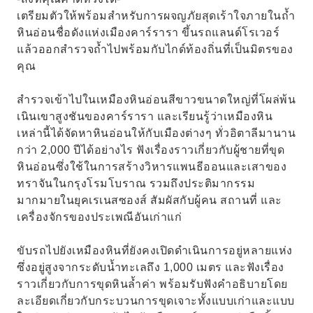
เตรียมตัวให้พร้อมสำหรับการผจญภัยสุดเร้าใจภายในถ้ำ
หินอ่อนชื่อดังแห่งเมืองคาร์รารา ขึ้นรถแลนด์โรเวอร์
แล้วออกสำรวจถ้ำไปพร้อมกับไกด์ท้องถิ่นที่เป็นมิตรของ
คุณ
สำรวจเข้าไปในเหมืองหินอ่อนสีขาวขนาดใหญ่ที่โผล่พ้น
เนินเขาสูงชันของคาร์รารา และเรียนรู้ว่าเหมืองหิน
เหล่านี้ได้จัดหาหินอ่อนให้กับเมืองต่างๆ ทั่วอิตาลีมานาน
กว่า 2,000 ปีได้อย่างไร ฟังเรื่องราวเกี่ยวกับผู้ชายที่ขุด
หินอ่อนซึ่งใช้ในการสร้างวิหารแพนธีออนและเสาของ
ทราจันในกรุงโรมโบราณ รวมถึงประติมากรรม
มากมายในยุคเรเนสซองส์ สัมผัสกับผู้คน สถานที่ และ
เครื่องจักรของประเพณีอันเก่าแก่
ขับรถไปยังเหมืองหินที่ยังคงเปิดดำเนินการอยู่หลายแห่ง
ซึ่งอยู่สูงจากระดับน้ำทะเลถึง 1,000 เมตร และฟังเรื่อง
ราวเกี่ยวกับการขุดหินล้ำค่า พร้อมรับฟังคำอธิบายโดย
ละเอียดเกี่ยวกับกระบวนการขุดเจาะทั้งแบบเก่าและแบบ