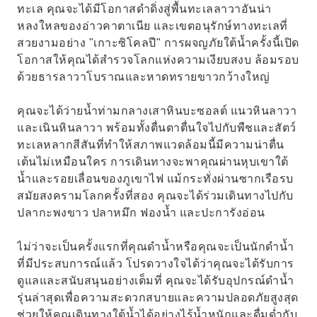
ทะเล คุณจะได้มีโอกาสดำดิ่งสู่พื้นทะเลลาวาอันน่า
หลงใหลของอ่าวคาตาเนีย และเขตอนุรักษ์ทางทะเลที่
สวยงามอย่าง "เกาะซิโคลปี" การผจญภัยใต้น้ำครั้งนี้เปิด
โอกาสให้คุณได้สำรวจโลกแห่งความเงียบสงบ ล้อมรอบ
ด้วยธารลาวาโบราณและหาดทรายขาวกว้างใหญ่
คุณจะได้ว่ายน้ำท่ามกลางเสาหินบะซอลต์ แนวหินลาวา
และเนินหินลาวา พร้อมทั้งตื่นตาตื่นใจไปกับพืชและสัตว์
ทะเลหลากสีสันที่ทำให้สภาพแวดล้อมนี้มีความน่าตื่น
เต้นไม่เหมือนใคร การเดินทางจะพาคุณผ่านหุบเขาใต้
น้ำและรอยเลื่อนของภูเขาไฟ แม้กระทั่งผ่านซากเรือรบ
สมัยสงครามโลกครั้งที่สอง คุณจะได้ร่วมเดินทางไปกับ
ปลากะพงขาว ปลาหมึก ฟองน้ำ และปะการังอ่อน
ไม่ว่าจะเป็นครั้งแรกที่คุณดำน้ำหรือคุณจะเป็นนักดำน้ำ
ที่มีประสบการณ์แล้ว โปรดวางใจได้ว่าคุณจะได้รับการ
ดูแลและสนับสนุนอย่างเต็มที่ คุณจะได้รับอุปกรณ์ดำน้ำ
รุ่นล่าสุดเพื่อความสะดวกสบายและความปลอดภัยสูงสุด
ช่วยให้คุณเดินทางใต้น้ำได้อย่างไร้น้ำหนักและดื่มด่ำกับ